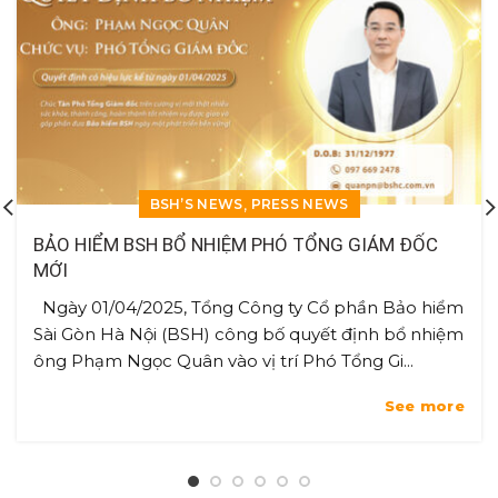
,
BSH’S NEWS
PRESS NEWS
BẢO HIỂM BSH BỔ NHIỆM PHÓ TỔNG GIÁM ĐỐC
MỚI
Ngày 01/04/2025, Tổng Công ty Cổ phần Bảo hiểm
Sài Gòn Hà Nội (BSH) công bố quyết định bổ nhiệm
ông Phạm Ngọc Quân vào vị trí Phó Tổng Gi...
See more