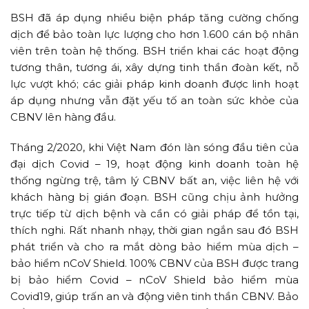
BSH đã áp dụng nhiều biện pháp tăng cường chống
dịch để bảo toàn lực lượng cho hơn 1.600 cán bộ nhân
viên trên toàn hệ thống. BSH triển khai các hoạt động
tương thân, tương ái, xây dựng tinh thần đoàn kết, nỗ
lực vượt khó; các giải pháp kinh doanh được linh hoạt
áp dụng nhưng vẫn đặt yếu tố an toàn sức khỏe của
CBNV lên hàng đầu.
Tháng 2/2020, khi Việt Nam đón làn sóng đầu tiên của
đại dịch Covid – 19, hoạt động kinh doanh toàn hệ
thống ngừng trệ, tâm lý CBNV bất an, việc liên hệ với
khách hàng bị gián đoạn. BSH cũng chịu ảnh hưởng
trực tiếp từ dịch bệnh và cần có giải pháp để tồn tại,
thích nghi. Rất nhanh nhạy, thời gian ngắn sau đó BSH
phát triển và cho ra mắt dòng bảo hiểm mùa dịch –
bảo hiểm nCoV Shield. 100% CBNV của BSH được trang
bị bảo hiểm Covid – nCoV Shield bảo hiểm mùa
Covid19, giúp trấn an và động viên tinh thần CBNV. Bảo