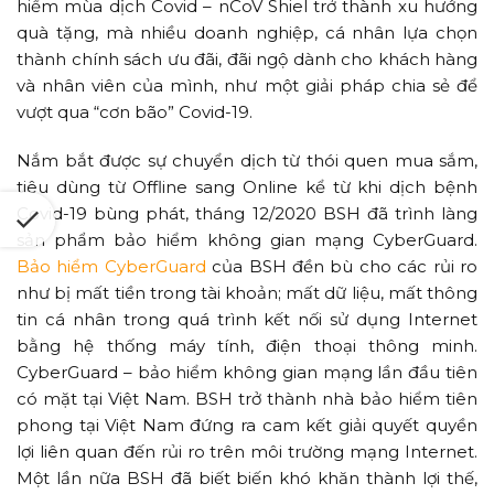
hiểm mùa dịch Covid – nCoV Shiel trở thành xu hướng
quà tặng, mà nhiều doanh nghiệp, cá nhân lựa chọn
thành chính sách ưu đãi, đãi ngộ dành cho khách hàng
và nhân viên của mình, như một giải pháp chia sẻ để
vượt qua “cơn bão” Covid-19.
Nắm bắt được sự chuyển dịch từ thói quen mua sắm,
tiêu dùng từ Offline sang Online kể từ khi dịch bệnh
Covid-19 bùng phát, tháng 12/2020 BSH đã trình làng
sản phẩm bảo hiểm không gian mạng CyberGuard.
Bảo hiểm CyberGuard
của BSH đền bù cho các rủi ro
như bị mất tiền trong tài khoản; mất dữ liệu, mất thông
tin cá nhân trong quá trình kết nối sử dụng Internet
bằng hệ thống máy tính, điện thoại thông minh.
CyberGuard – bảo hiểm không gian mạng lần đầu tiên
có mặt tại Việt Nam. BSH trở thành nhà bảo hiểm tiên
phong tại Việt Nam đứng ra cam kết giải quyết quyền
lợi liên quan đến rủi ro trên môi trường mạng Internet.
Một lần nữa BSH đã biết biến khó khăn thành lợi thế,