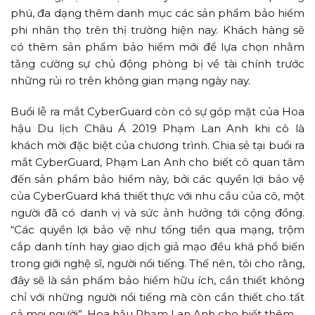
phú, đa dạng thêm danh mục các sản phẩm bảo hiểm
phi nhân thọ trên thị trường hiện nay. Khách hàng sẽ
có thêm sản phẩm bảo hiểm mới để lựa chọn nhằm
tăng cường sự chủ động phòng bị về tài chính trước
những rủi ro trên không gian mạng ngày nay.
Buổi lễ ra mắt CyberGuard còn có sự góp mặt của Hoa
hậu Du lịch Châu Á 2019 Phạm Lan Anh khi cô là
khách mời đặc biệt của chương trình. Chia sẻ tại buổi ra
mắt CyberGuard, Phạm Lan Anh cho biết cô quan tâm
đến sản phẩm bảo hiểm này, bởi các quyền lợi bảo vệ
của CyberGuard khá thiết thực với nhu cầu của cô, một
người đã có danh vị và sức ảnh hưởng tới cộng đồng.
“Các quyền lợi bảo vệ như tống tiền qua mạng, trộm
cắp danh tính hay giao dịch giả mạo đều khá phổ biến
trong giới nghệ sĩ, người nổi tiếng. Thế nên, tôi cho rằng,
đây sẽ là sản phẩm bảo hiểm hữu ích, cần thiết không
chỉ với những người nổi tiếng mà còn cần thiết cho tất
cả mọi người”, Hoa hậu Phạm Lan Anh cho biết thêm.