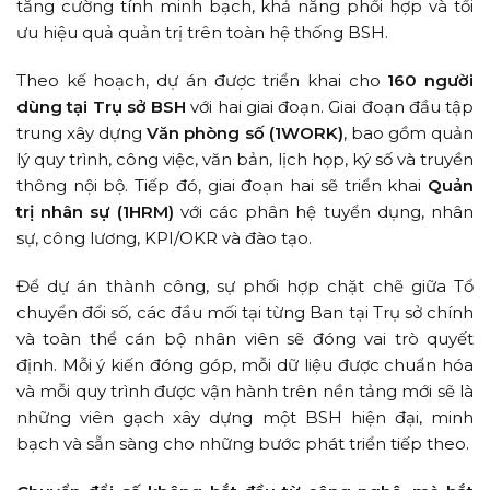
tăng cường tính minh bạch, khả năng phối hợp và tối
ưu hiệu quả quản trị trên toàn hệ thống BSH.
Theo kế hoạch, dự án được triển khai cho
160 người
dùng tại Trụ sở BSH
với hai giai đoạn. Giai đoạn đầu tập
trung xây dựng
Văn phòng số (1WORK)
, bao gồm quản
lý quy trình, công việc, văn bản, lịch họp, ký số và truyền
thông nội bộ. Tiếp đó, giai đoạn hai sẽ triển khai
Quản
trị nhân sự (1HRM)
với các phân hệ tuyển dụng, nhân
sự, công lương, KPI/OKR và đào tạo.
Để dự án thành công, sự phối hợp chặt chẽ giữa Tổ
chuyển đổi số, các đầu mối tại từng Ban tại Trụ sở chính
và toàn thể cán bộ nhân viên sẽ đóng vai trò quyết
định. Mỗi ý kiến đóng góp, mỗi dữ liệu được chuẩn hóa
và mỗi quy trình được vận hành trên nền tảng mới sẽ là
những viên gạch xây dựng một BSH hiện đại, minh
bạch và sẵn sàng cho những bước phát triển tiếp theo.