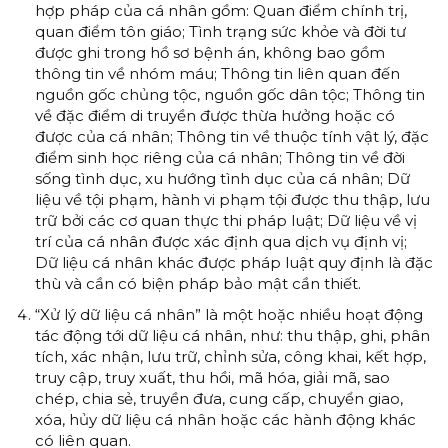
hợp pháp của cá nhân gồm: Quan điểm chính trị,
quan điểm tôn giáo; Tình trạng sức khỏe và đời tư
được ghi trong hồ sơ bệnh án, không bao gồm
thông tin về nhóm máu; Thông tin liên quan đến
nguồn gốc chủng tộc, nguồn gốc dân tộc; Thông tin
về đặc điểm di truyền được thừa hưởng hoặc có
được của cá nhân; Thông tin về thuộc tính vật lý, đặc
điểm sinh học riêng của cá nhân; Thông tin về đời
sống tình dục, xu hướng tình dục của cá nhân; Dữ
liệu về tội phạm, hành vi phạm tội được thu thập, lưu
trữ bởi các cơ quan thực thi pháp luật; Dữ liệu về vị
trí của cá nhân được xác định qua dịch vụ định vị;
Dữ liệu cá nhân khác được pháp luật quy định là đặc
thù và cần có biện pháp bảo mật cần thiết.
“Xử lý dữ liệu cá nhân” là một hoặc nhiều hoạt động
tác động tới dữ liệu cá nhân, như: thu thập, ghi, phân
tích, xác nhận, lưu trữ, chỉnh sửa, công khai, kết hợp,
truy cập, truy xuất, thu hồi, mã hóa, giải mã, sao
chép, chia sẻ, truyền đưa, cung cấp, chuyển giao,
xóa, hủy dữ liệu cá nhân hoặc các hành động khác
có liên quan.