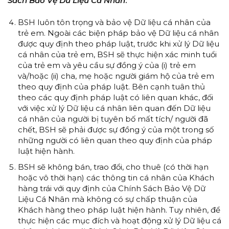
Sách Bảo Vệ Dữ Liệu Cá Nhân
.
BSH luôn tôn trọng và bảo vệ Dữ liệu cá nhân của
trẻ em. Ngoài các biện pháp bảo vệ Dữ liệu cá nhân
được quy định theo pháp luật, trước khi xử lý Dữ liệu
cá nhân của trẻ em, BSH sẽ thực hiện xác minh tuổi
của trẻ em và yêu cầu sự đồng ý của (i) trẻ em
và/hoặc (ii) cha, mẹ hoặc người giám hộ của trẻ em
theo quy định của pháp luật. Bên cạnh tuân thủ
theo các quy định pháp luật có liên quan khác, đối
với việc xử lý Dữ liệu cá nhân liên quan đến Dữ liệu
cá nhân của người bị tuyên bố mất tích/ người đã
chết, BSH sẽ phải được sự đồng ý của một trong số
những người có liên quan theo quy định của pháp
luật hiện hành.
BSH sẽ không bán, trao đổi, cho thuê (có thời hạn
hoặc vô thời hạn) các thông tin cá nhân của Khách
hàng trái với quy định của Chính Sách Bảo Vệ Dữ
Liệu Cá Nhân mà không có sự chấp thuận của
Khách hàng theo pháp luật hiện hành. Tuy nhiên, để
thực hiện các mục đích và hoạt động xử lý Dữ liệu cá