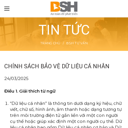
TIN TỨC
TRANG CHỦ
BSH TƯ VẤN
TON
CHÍNH SÁCH BẢO VỆ DỮ LIỆU CÁ NHÂN
24/03/2025
Điều 1. Giải thích từ ngữ
“Dữ liệu cá nhân” là thông tin dưới dạng ký hiệu, chữ
viết, chữ số, hình ảnh, âm thanh hoặc dạng tương tự
trên môi trường điện tử gắn liền với một con người
cụ thể hoặc giúp xác định một con người cụ thể. Dữ
liệu cá nhân bao gồm Dữ liệu cá nhân cơ bản và Dữ