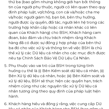
thứ ba (bao gồm nhưng không giới hạn bởi: thông
tin của người phụ thuộc, người có liên quan theo quy
định pháp luật, vợ/chồng, con cái và/hoặc cha mẹ
và/hoặc người giám hộ, bạn bè, bên thụ hưởng,
người được ủy quyền, đối tác, người liên hệ trong các
trường hợp khẩn cấp hoặc cá nhân khác có liên
quan của Khách hàng) cho BSH, Khách hàng cam
đoan, bảo đảm và chịu trách nhiệm rằng Khách
hàng đã có được sự đồng ý hợp pháp của bên thứ
ba đó cho việc xử lý và thông tin về việc BSH là chủ
thể xử lý các Dữ liệu cá nhân cho các mục đích được
nêu tại Chính Sách Bảo Vệ Dữ Liệu Cá Nhân.
Phụ thuộc vào vai trò của BSH trong từng tình
huống cụ thể là (i) Bên Kiểm soát dữ liệu cá nhân, (ii)
Bên Xử lý dữ liệu cá nhân, hoặc (iii) Bên Kiểm soát và
xử lý dữ liệu, BSH sẽ thực hiện các quyền hạn, trách
nhiệm cũng như các nguyên tắc xử lý Dữ liệu cá
nhân tương ứng theo quy định của pháp luật hiện
hành.
Khách hàng hiểu và đồng ý rằng, việc cung cấp Dữ
liệu cá nhân của Khách hàng cho BSH (bao gồm và