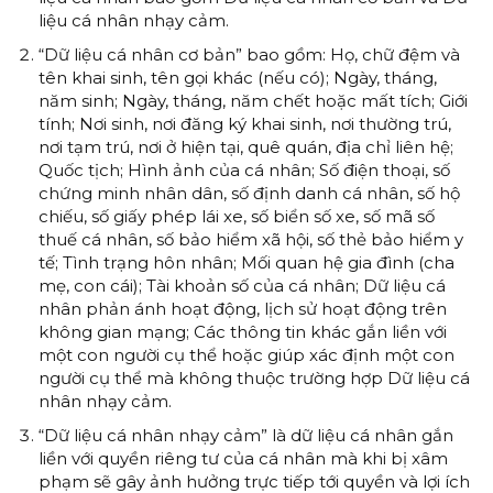
liệu cá nhân nhạy cảm.
“Dữ liệu cá nhân cơ bản” bao gồm: Họ, chữ đệm và
tên khai sinh, tên gọi khác (nếu có); Ngày, tháng,
năm sinh; Ngày, tháng, năm chết hoặc mất tích; Giới
tính; Nơi sinh, nơi đăng ký khai sinh, nơi thường trú,
nơi tạm trú, nơi ở hiện tại, quê quán, địa chỉ liên hệ;
Quốc tịch; Hình ảnh của cá nhân; Số điện thoại, số
chứng minh nhân dân, số định danh cá nhân, số hộ
chiếu, số giấy phép lái xe, số biển số xe, số mã số
thuế cá nhân, số bảo hiểm xã hội, số thẻ bảo hiểm y
tế; Tình trạng hôn nhân; Mối quan hệ gia đình (cha
mẹ, con cái); Tài khoản số của cá nhân; Dữ liệu cá
nhân phản ánh hoạt động, lịch sử hoạt động trên
không gian mạng; Các thông tin khác gắn liền với
một con người cụ thể hoặc giúp xác định một con
người cụ thể mà không thuộc trường hợp Dữ liệu cá
nhân nhạy cảm.
“Dữ liệu cá nhân nhạy cảm” là dữ liệu cá nhân gắn
liền với quyền riêng tư của cá nhân mà khi bị xâm
phạm sẽ gây ảnh hưởng trực tiếp tới quyền và lợi ích