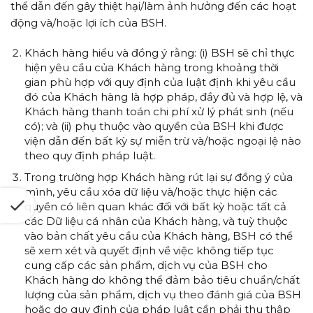
thể dẫn đến gây thiệt hại/làm ảnh hưởng đến các hoạt
động và/hoặc lợi ích của BSH.
Khách hàng hiểu và đồng ý rằng: (i) BSH sẽ chỉ thực
hiện yêu cầu của Khách hàng trong khoảng thời
gian phù hợp với quy định của luật định khi yêu cầu
đó của Khách hàng là hợp pháp, đầy đủ và hợp lệ, và
Khách hàng thanh toán chi phí xử lý phát sinh (nếu
có); và (ii) phụ thuộc vào quyền của BSH khi được
viện dẫn đến bất kỳ sự miễn trừ và/hoặc ngoại lệ nào
theo quy định pháp luật.
Trong trường hợp Khách hàng rút lại sự đồng ý của
mình, yêu cầu xóa dữ liệu và/hoặc thực hiện các
quyền có liên quan khác đối với bất kỳ hoặc tất cả
các Dữ liệu cá nhân của Khách hàng, và tuỳ thuộc
vào bản chất yêu cầu của Khách hàng, BSH có thể
sẽ xem xét và quyết định về việc không tiếp tục
cung cấp các sản phẩm, dịch vụ của BSH cho
Khách hàng do không thể đảm bảo tiêu chuẩn/chất
lượng của sản phẩm, dịch vụ theo đánh giá của BSH
hoặc do quy định của pháp luật cần phải thu thập