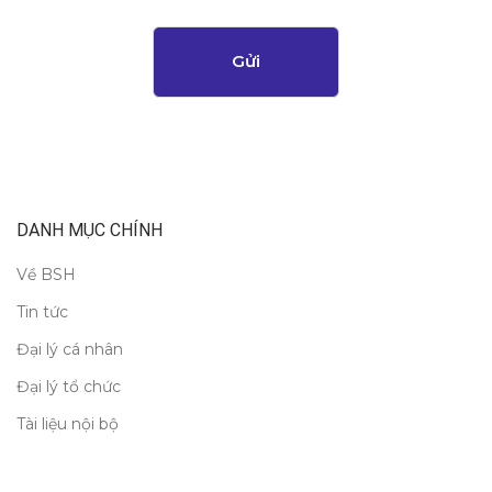
ầ
u
h
Gửi
ỗ
t
r
ợ
*
DANH MỤC CHÍNH
Về BSH
Tin tức
Đại lý cá nhân
Đại lý tổ chức
Tài liệu nội bộ