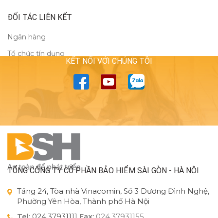
ĐỐI TÁC LIÊN KẾT
Ngân hàng
Tổ chức tín dụng
KẾT NỐI VỚI CHÚNG TÔI
TỔNG CÔNG TY CỔ PHẦN BẢO HIỂM SÀI GÒN - HÀ NỘI
Tầng 24, Tòa nhà Vinacomin, Số 3 Dương Đình Nghệ,
Phường Yên Hòa, Thành phố Hà Nội
Tel:
024.37931111
Fax:
024.37931155