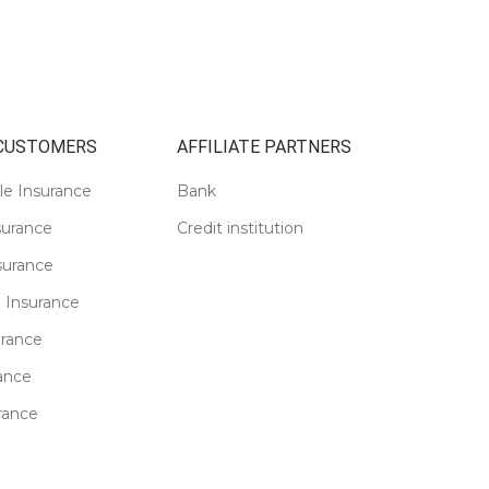
 CUSTOMERS
AFFILIATE PARTNERS
le Insurance
Bank
surance
Credit institution
surance
 Insurance
urance
ance
rance