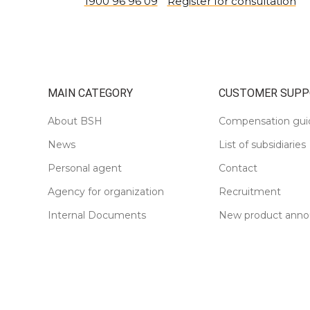
1900 96 96 09
Register for consultation
MAIN CATEGORY
CUSTOMER SUPP
About BSH
Compensation gui
News
List of subsidiaries
Personal agent
Contact
Agency for organization
Recruitment
Internal Documents
New product ann