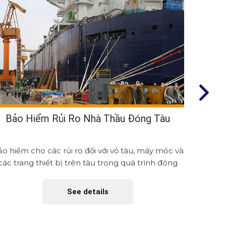
Bảo Hiểm Rủi Ro Nhà Thầu Đóng Tàu
Bả
o hiểm cho các rủi ro đối với vỏ tàu, máy móc và
Bảo hiể
các trang thiết bị trên tàu trong quá trình đóng
và tran
tàu tại xưởng...
See details