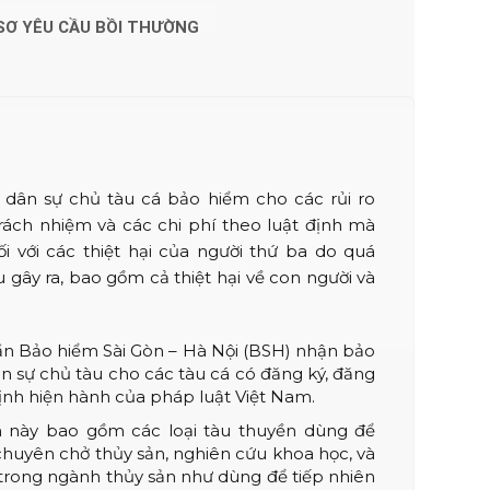
SƠ YÊU CẦU BỒI THƯỜNG
dân sự chủ tàu cá bảo hiểm cho các rủi ro
rách nhiệm và các chi phí theo luật định mà
ối với các thiệt hại của người thứ ba do quá
 gây ra, bao gồm cả thiệt hại về con người và
n Bảo hiểm Sài Gòn – Hà Nội (BSH) nhận bảo
n sự chủ tàu cho các tàu cá có đăng ký, đăng
ịnh hiện hành của pháp luật Việt Nam.
 này bao gồm các loại tàu thuyền dùng để
 chuyên chở thủy sản, nghiên cứu khoa học, và
trong ngành thủy sản như dùng để tiếp nhiên