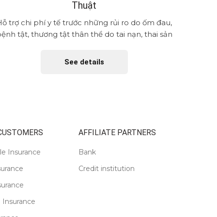
Thuật
ỗ trợ chi phí y tế trước những rủi ro do ốm đau,
Bảo vệ c
ệnh tật, thương tật thân thể do tai nạn, thai sản
trước cá
phải nằm...
See details
 CUSTOMERS
AFFILIATE PARTNERS
le Insurance
Bank
surance
Credit institution
surance
 Insurance