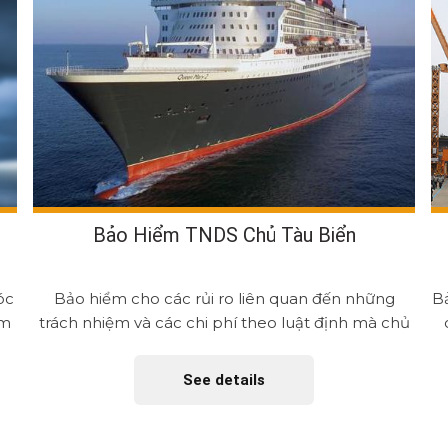
Bảo Hiểm TNDS Chủ Tàu Biển
óc
Bảo hiểm cho các rủi ro liên quan đến những
Bả
ểm
trách nhiệm và các chi phí theo luật định mà chủ
tàu, người quản lý,...
See details