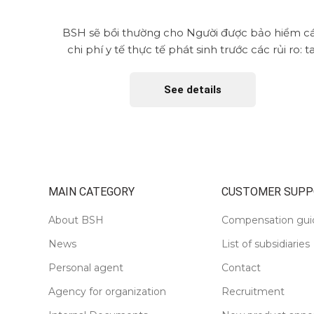
gờ xảy ra
BSH sẽ bồi thường cho Người được bảo hiểm c
áy; bão,
chi phí y tế thực tế phát sinh trước các rủi ro: ta
nạn, ốm đau,...
See details
MAIN CATEGORY
CUSTOMER SUPP
About BSH
Compensation gui
News
List of subsidiaries
Personal agent
Contact
Agency for organization
Recruitment