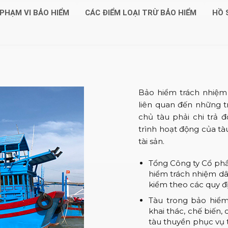
PHẠM VI BẢO HIỂM
CÁC ĐIỂM LOẠI TRỪ BẢO HIỂM
HỒ 
Bảo hiểm trách nhiệm 
liên quan đến những t
chủ tàu phải chi trả đ
trình hoạt động của tàu
tài sản.
Tổng Công ty Cổ phầ
hiểm trách nhiệm dâ
kiểm theo các quy đ
Tàu trong bảo hiểm
khai thác, chế biến,
tàu thuyền phục vụ 