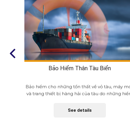
Bảo Hiểm Thân Tàu Biển
áy tàu,
Bảo hiểm cho những tổn thất về vỏ tàu, máy m
ị dùng để
và trang thiết bị hàng hải của tàu do những hi
họa của...
See details