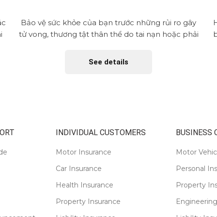
ác
Bảo vệ sức khỏe của bạn trước những rủi ro gây
H
i
tử vong, thương tật thân thể do tai nạn hoặc phải
b
nằm viện...
See details
ORT
INDIVIDUAL CUSTOMERS
BUSINESS
de
Motor Insurance
Motor Vehic
Car Insurance
Personal In
Health Insurance
Property In
Property Insurance
Engineering