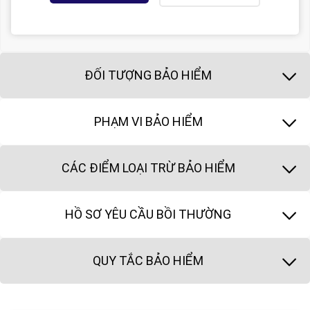
ĐỐI TƯỢNG BẢO HIỂM
PHẠM VI BẢO HIỂM
CÁC ĐIỂM LOẠI TRỪ BẢO HIỂM
HỒ SƠ YÊU CẦU BỒI THƯỜNG
QUY TẮC BẢO HIỂM