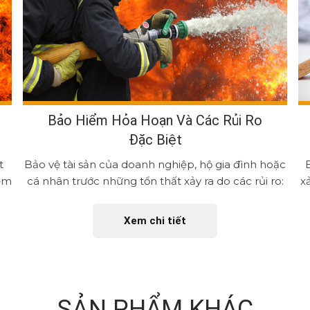
Bảo Hiểm Hỏa Hoạn Và Các Rủi Ro
Đặc Biệt
t
Bảo vệ tài sản của doanh nghiệp, hộ gia đình hoặc
iểm
cá nhân trước những tổn thất xảy ra do các rủi ro:
x
Hỏa hoạn;...
Xem chi tiết
SẢN PHẨM KHÁC