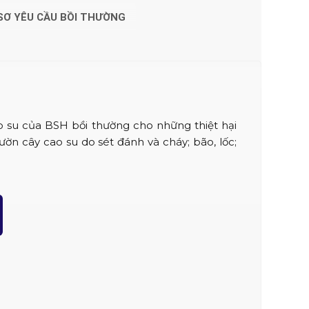
SƠ YÊU CẦU BỒI THƯỜNG
 su của BSH bồi thường cho những thiệt hại
vườn cây cao su do sét đánh và cháy; bão, lốc;