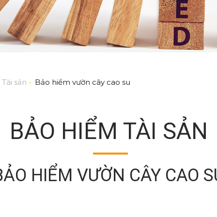
Tài sản
•
Bảo hiểm vườn cây cao su
BẢO HIỂM TÀI SẢN
BẢO HIỂM VƯỜN CÂY CAO S