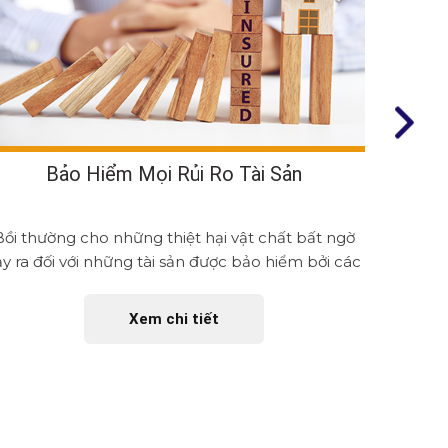
Bảo Hiểm Mọi Rủi Ro Tài Sản
Bảo
Bồi thường cho những thiệt hại vật chất bất ngờ
Bồi thư
ảy ra đối với những tài sản được bảo hiểm bởi các
xảy ra đ
rủi ro...
Xem chi tiết