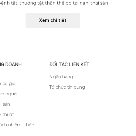
ệnh tật, thương tật thân thể do tai nạn, thai sản
trước cá
phải nằm...
Xem chi tiết
NG DOANH
ĐỐI TÁC LIÊN KẾT
Ngân hàng
 cơ giới
Tổ chức tín dụng
on người
i sản
 thuật
ách nhiệm – hỗn