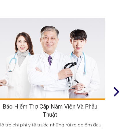
Bảo Hiểm Trợ Cấp Nằm Viện Và Phẫu
B
Thuật
ỗ trợ chi phí y tế trước những rủi ro do ốm đau,
Bảo vệ c