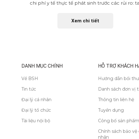
n tiêm
chi phí y tế thực tế phát sinh trước các rủi ro: ta
nạn, ốm đau,...
Xem chi tiết
DANH MỤC CHÍNH
HỖ TRỢ KHÁCH H
Về BSH
Hướng dẫn bồi th
Tin tức
Danh sách đơn vị 
Đại lý cá nhân
Thông tin liên hệ
Đại lý tổ chức
Tuyển dụng
Tài liệu nội bộ
Công bố sản phẩm
Chính sách bảo vệ 
nhân