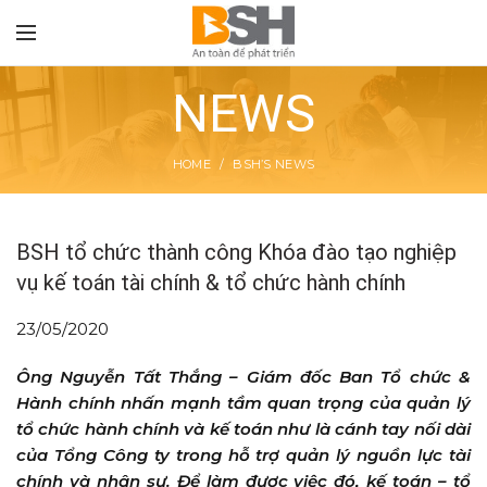
NEWS
HOME
BSH’S NEWS
TON
BSH tổ chức thành công Khóa đào tạo nghiệp
vụ kế toán tài chính & tổ chức hành chính
23/05/2020
Ông Nguyễn Tất Thắng – Giám đốc Ban Tổ chức &
Hành chính nhấn mạnh tầm quan trọng của quản lý
tổ chức hành chính và kế toán như là cánh tay nối dài
của Tổng Công ty trong hỗ trợ quản lý nguồn lực tài
chính và nhân sự. Để làm đươc việc đó, kế toán – tổ