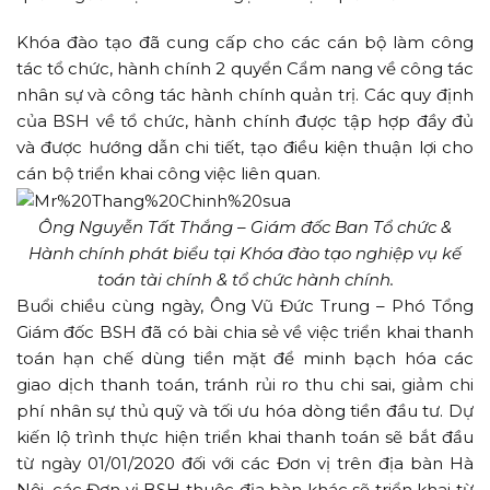
Khóa đào tạo đã cung cấp cho các cán bộ làm công
tác tổ chức, hành chính 2 quyển Cẩm nang về công tác
nhân sự và công tác hành chính quản trị. Các quy định
của BSH về tổ chức, hành chính được tập hợp đầy đủ
và được hướng dẫn chi tiết, tạo điều kiện thuận lợi cho
cán bộ triển khai công việc liên quan.
Ông Nguyễn Tất Thắng – Giám đốc Ban Tổ chức &
Hành chính phát biểu tại Khóa đào tạo nghiệp vụ kế
toán tài chính & tổ chức hành chính.
Buổi chiều cùng ngày, Ông Vũ Đức Trung – Phó Tổng
Giám đốc BSH đã có bài chia sẻ về việc triển khai thanh
toán hạn chế dùng tiền mặt để minh bạch hóa các
giao dịch thanh toán, tránh rủi ro thu chi sai, giảm chi
phí nhân sự thủ quỹ và tối ưu hóa dòng tiền đầu tư. Dự
kiến lộ trình thực hiện triển khai thanh toán sẽ bắt đầu
từ ngày 01/01/2020 đối với các Đơn vị trên địa bàn Hà
Nội, các Đơn vị BSH thuộc địa bàn khác sẽ triển khai từ