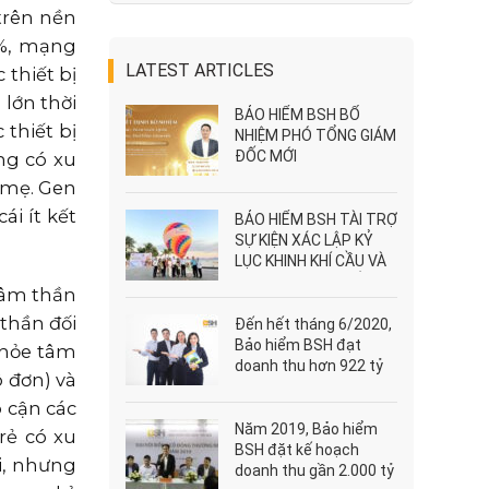
trên nền
5%, mạng
LATEST ARTICLES
 thiết bị
lớn thời
BẢO HIỂM BSH BỔ
 thiết bị
NHIỆM PHÓ TỔNG GIÁM
ĐỐC MỚI
ng có xu
 mẹ. Gen
ái ít kết
BẢO HIỂM BSH TÀI TRỢ
SỰ KIỆN XÁC LẬP KỶ
LỤC KHINH KHÍ CẦU VÀ
DÙ LƯỢN LỚN NHẤT
tâm thần
VIỆT NAM
 thần đối
Đến hết tháng 6/2020,
Bảo hiểm BSH đạt
khỏe tâm
doanh thu hơn 922 tỷ
ô đơn) và
đồng
p cận các
Năm 2019, Bảo hiểm
rẻ có xu
BSH đặt kế hoạch
i, nhưng
doanh thu gần 2.000 tỷ