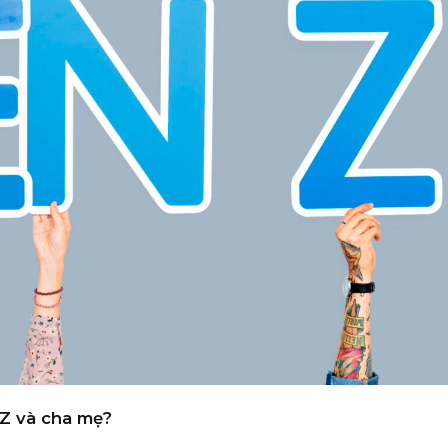
 Z và cha mẹ?