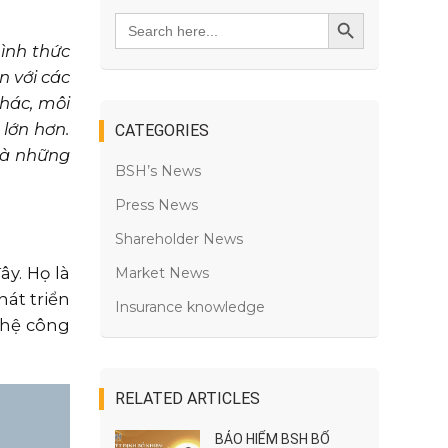
Search
SEARCH BUTTON
for:
hình thức
n với các
khác, môi
lớn hơn.
CATEGORIES
là những
BSH’s News
Press News
Shareholder News
y. Họ là
Market News
hát triển
Insurance knowledge
 hệ công
RELATED ARTICLES
BẢO HIỂM BSH BỔ