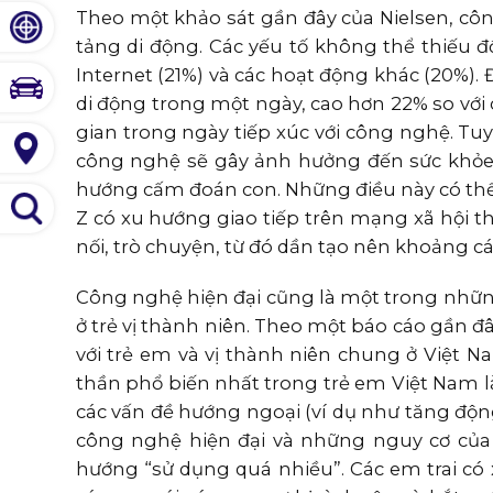
Theo một khảo sát gần đây của Nielsen, côn
tảng di động. Các yếu tố không thể thiếu đố
Internet (21%) và các hoạt động khác (20%). 
di động trong một ngày, cao hơn 22% so với 
gian trong ngày tiếp xúc với công nghệ. Tuy 
công nghệ sẽ gây ảnh hưởng đến sức khỏe,
hướng cấm đoán con. Những điều này có th
Z có xu hướng giao tiếp trên mạng xã hội tha
nối, trò chuyện, từ đó dần tạo nên khoảng cá
Công nghệ hiện đại cũng là một trong nhữ
ở trẻ vị thành niên. Theo một báo cáo gần đâ
với trẻ em và vị thành niên chung ở Việt 
thần phổ biến nhất trong trẻ em Việt Nam là
các vấn đề hướng ngoại (ví dụ như tăng động 
công nghệ hiện đại và những nguy cơ của 
hướng “sử dụng quá nhiều”. Các em trai có 