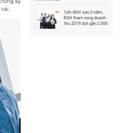
trong kỷ
đồng
cái.
‘Lên đỉnh’ sau 5 năm,
BSH tham vọng doanh
thu 2019 đạt gần 2.000
tỷ