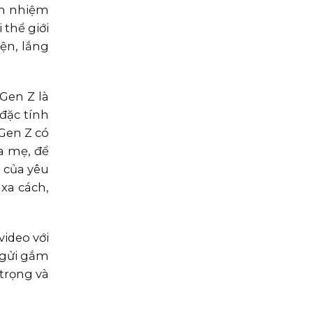
ch nhiệm
 thể giới
ện, lắng
Gen Z là
đặc tính
Gen Z có
ha mẹ, để
n của yêu
xa cách,
video với
ể gửi gắm
trọng và