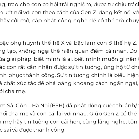
 trao cho con cơ hội trải nghiệm, được tự chịu trá
kết nối với con theo cách của Gen Z đang kết nối với
 hãy cởi mở, cập nhật công nghệ để có thể trò chuy
 bậc phụ huynh thế hệ X và bậc làm con ở thế hệ Z. 
ng tạo, không ngại thể hiện quan điểm cá nhân. Do 
giải pháp, biết mình là ai, biết mình muốn gì nên 
 các con rất cần nhận được sự tin tưởng, ủng hộ từ c
inh phục thành công. Sự tin tưởng chính là biểu hiệ
là chất xúc tác để phá băng khoảng cách ngần ngại, 
với cha mẹ.
 Sài Gòn – Hà Nội (BSH) đã phát động cuộc thi ảnh/ 
ối cha mẹ và con cái lại với nhau. Giúp Gen Z có th
mẹ hãy tin tưởng con cái hơn, cùng lắng nghe, tôn 
ợc sai và được thành công.