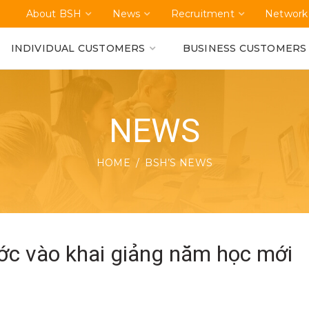
About BSH
News
Recruitment
Network
INDIVIDUAL CUSTOMERS
BUSINESS CUSTOMERS
NEWS
HOME
BSH’S NEWS
ước vào khai giảng năm học mới