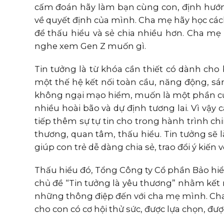
cấm đoán hãy làm bạn cùng con, định hướng,
về quyết định của mình. Cha mẹ hãy học cách 
để thấu hiểu và sẻ chia nhiều hơn. Cha mẹ
nghe xem Gen Z muốn gì.
Tin tưởng là từ khóa cần thiết có dành cho
một thế hệ kết nối toàn cầu, năng động, sá
không ngại mạo hiểm, muốn là một phần của 
nhiều hoài bão và dự định tương lai. Vì vậy
tiếp thêm sự tự tin cho trong hành trình ch
thương, quan tâm, thấu hiểu. Tin tưởng sẽ 
giúp con trẻ dễ dàng chia sẻ, trao đổi ý kiến 
Thấu hiểu đó, Tổng Công ty Cổ phần Bảo hiểm
chủ đề “Tin tưởng là yêu thương” nhằm kết n
những thông điệp đến với cha mẹ mình. Cha 
cho con có cơ hội thử sức, được lựa chọn, đư