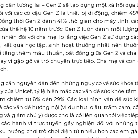
g dân tương lai – Gen Z sẽ tạo dựng một xã hội dựa 
i với các cô cậu Gen Z là thiết bị di động, chiếm 4
Đồng thời Gen Z dành 41% thời gian cho máy tính, các
của thế hệ 10 năm trước. Gen Z luôn dành một lượng 
nhiên đối với cha mẹ, lo lắng việc Gen Z sử dụng các
 kết quả học tập, sinh hoạt thường nhật nên thườ
ể tăng thêm mâu thuẫn, bất đồng giữa Gen Z và cha
y vì gặp gỡ và trò chuyện trực tiếp. Cha mẹ và con c
ch.
ng căn nguyên dẫn đến những nguy cơ về sức khỏe 
y của Unicef, tỷ lệ hiện mắc các vấn đề sức khỏe tâm
Nam chiếm từ 8% đến 29%. Các loại hình vấn đề sức 
 các vấn đề hướng nội (ví dụ như lo âu, trầm cảm, c
và giảm chú ý) được cho là có liên quan tới việc tiế
các hành vi trực tuyến gây nghiện đối với những t
xu hướng chơi trò chơi điện tử nhiều hơn các em gá