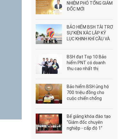
NHIỆM PHÓ TỔNG GIÁM
ĐỐC MỚI
BẢO HIỂM BSH TÀI TRỢ
SỰ KIỆN XÁC LẬP KỶ
LỤC KHINH KHÍ CẦU VÀ
DÙ LƯỢN LỚN NHẤT
VIỆT NAM
BSH đạt Top 10 Bảo
hiểm PNT có doanh
thu cao nhất thị
trường
Bảo hiểm BSH ủng hộ
700 triệu đồng cho
cuộc chiến chống
Covid - 19 tại Miền
Trung
Bế giảng khóa đào tạo
“Giám đốc chuyên
nghiệp - cấp độ 1”