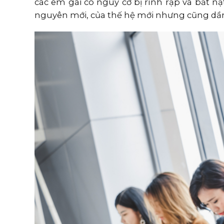
các em gái có nguy cơ bị rình rập và bắt 
nguyên mới, của thế hệ mới nhưng cũng dần