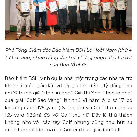
Phó Tổng Giám đốc Bảo hiểm BSH Lê Hoài Nam (thứ 4
từ trái qua) nhận bảng danh vị chứng nhận nhà tài trợ
của Ban tổ chức
Bảo hiểm BSH vinh dự là nhà một trong các nhà tài trợ
lớn nhất của giải đấu với trị giá lên đến 1 tỷ đồng cho
người trúng giải “Hole in one”. Giải thưởng “Hole in one”
của giải “Golf Sao Vàng” lần thứ VI nằm ở lỗ số 17, có
khoảng cách 175 yard (160 m) đối với Golf thủ nam và
135 yard (123m) đối với Golf thủ nữ. Đây là thử thách
không nhỏ với các tay Golf nhưng cũng thu hút sự
quan tâm rất lớn của các Golfer ở các giải đấu Golf.