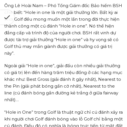
Ông Lê Hoài Nam – Phó Tổng Giám đốc Bảo hiểm BSH
cho biết: “Hole in one là một giải thưởng lớn. Bất kỳ ai
chơi Golf đều mong muốn một lần trong đời thực hiện
thành công một cú đánh “Hole in one”. Nó thể hiện
đẳng cấp và trình độ của người chơi. BSH rất vinh dự
được tài trợ giải thưởng “Hole in one” và hy vọng sẽ có
Golf thủ may mắn giành được giải thưởng có giá trị
này”.
Ngoài giải “Hole in one”, giải đấu còn nhiều giải thưởng
có giá trị lên đến hàng trăm triệu đồng ở các hạng mục
khác như: Best Gross (giải đánh ít gậy nhất), Nearest to
the Pin (giải phát bóng gần cờ nhất), Nearest to the
line (cú đánh bóng gần đường kẻ trắng ở giữa fairway
nhất)…
“Hole in One” trong Golf là thuật ngữ chỉ cú đánh xảy ra
khi người chơi Golf đánh bóng vào lỗ Golf chỉ bằng một
cú đánh. Điều đó có nghĩa là bóng trực tiếp từ mặt đất