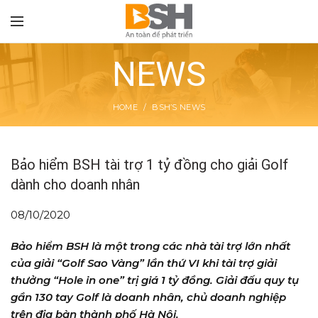
NEWS
HOME
BSH’S NEWS
TON
Bảo hiểm BSH tài trợ 1 tỷ đồng cho giải Golf
dành cho doanh nhân
08/10/2020
Bảo hiểm BSH là một trong các nhà tài trợ lớn nhất
của giải “Golf Sao Vàng” lần thứ VI khi tài trợ giải
thưởng “Hole in one” trị giá 1 tỷ đồng. Giải đấu quy tụ
gần 130 tay Golf là doanh nhân, chủ doanh nghiệp
trên địa bàn thành phố Hà Nội.