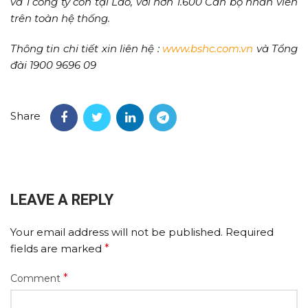
và 1 công ty con tại Lào, với hơn 1.600 Cán bộ nhân viên
trên toàn hệ thống.
Thông tin chi tiết xin liên hệ :
www.bshc.com.vn
và Tổng
đài 1900 9696 09
Share
LEAVE A REPLY
Your email address will not be published.
Required
fields are marked
*
*
Comment