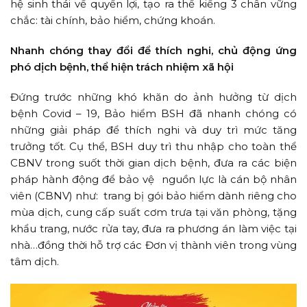
hệ sinh thái về quyền lợi, tạo ra thế kiềng 3 chân vững
chắc: tài chính, bảo hiểm, chứng khoán.
Nhanh chóng thay đổi để thích nghi, chủ động ứng
phó dịch bệnh, thể hiện trách nhiệm xã hội
Đứng trước những khó khăn do ảnh hưởng từ dịch
bệnh Covid – 19, Bảo hiểm BSH đã nhanh chóng có
những giải pháp để thích nghi và duy trì mức tăng
trưởng tốt. Cụ thể, BSH duy trì thu nhập cho toàn thể
CBNV trong suốt thời gian dịch bệnh, đưa ra các biện
pháp hành động để bảo vệ nguồn lực là cán bộ nhân
viên (CBNV) như: trang bị gói bảo hiểm dành riêng cho
mùa dịch, cung cấp suất cơm trưa tại văn phòng, tặng
khẩu trang, nước rửa tay, đưa ra phương án làm việc tại
nhà…đồng thời hỗ trợ các Đơn vị thành viên trong vùng
tâm dịch.