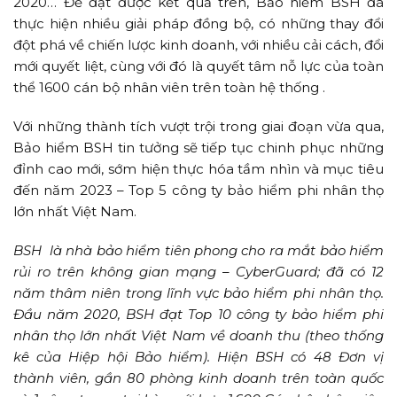
2020… Để đạt được kết quả trên, Bảo hiểm BSH đã
thực hiện nhiều giải pháp đồng bộ, có những thay đổi
đột phá về chiến lược kinh doanh, với nhiều cải cách, đổi
mới quyết liệt, cùng với đó là quyết tâm nỗ lực của toàn
thể 1600 cán bộ nhân viên trên toàn hệ thống .
Với những thành tích vượt trội trong giai đoạn vừa qua,
Bảo hiểm BSH tin tưởng sẽ tiếp tục chinh phục những
đỉnh cao mới, sớm hiện thực hóa tầm nhìn và mục tiêu
đến năm 2023 – Top 5 công ty bảo hiểm phi nhân thọ
lớn nhất Việt Nam.
BSH là nhà bảo hiểm tiên phong cho ra mắt bảo hiểm
rủi ro trên không gian mạng – CyberGuard; đã có 12
năm thâm niên trong lĩnh vực bảo hiểm phi nhân thọ.
Đầu năm 2020, BSH đạt Top 10 công ty bảo hiểm phi
nhân thọ lớn nhất Việt Nam về doanh thu (theo thống
kê của Hiệp hội Bảo hiểm). Hiện BSH có 48 Đơn vị
thành viên, gần 80 phòng kinh doanh trên toàn quốc