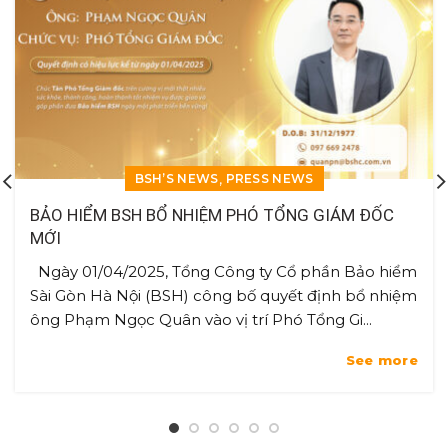
,
BSH’S NEWS
PRESS NEWS
BẢO HIỂM BSH BỔ NHIỆM PHÓ TỔNG GIÁM ĐỐC
MỚI
Ngày 01/04/2025, Tổng Công ty Cổ phần Bảo hiểm
Sài Gòn Hà Nội (BSH) công bố quyết định bổ nhiệm
ông Phạm Ngọc Quân vào vị trí Phó Tổng Gi...
See more