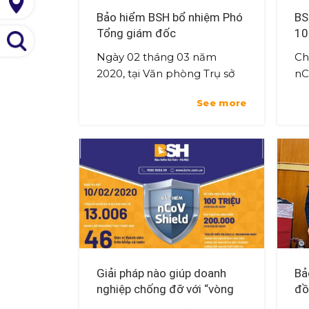
Bảo hiểm BSH bổ nhiệm Phó
BS
Tổng giám đốc
10
bả
Ngày 02 tháng 03 năm
Ch
2020, tại Văn phòng Trụ sở
nC
chính Tổng Công ty Cổ phần
th
See more
Bảo hiểm Sài Gòn – Hà Nội,
vớ
đã diễn ra lễ bổ nhiệm Phó
ch
Tổng Giám đ...
lực
Giải pháp nào giúp doanh
Bả
nghiệp chống đỡ với “vòng
đồ
xoáy” Covid 19?
ch