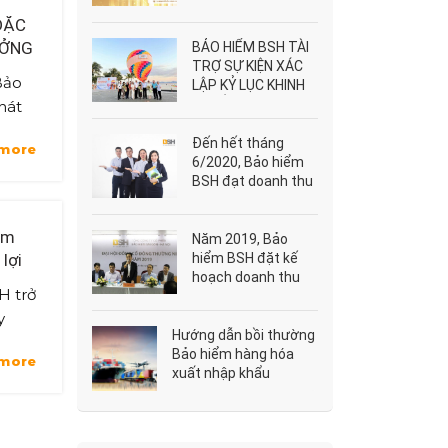
ĐẶC
ƯỞNG
BẢO HIỂM BSH TÀI
TRỢ SỰ KIỆN XÁC
Bảo
LẬP KỶ LỤC KHINH
KHÍ CẦU VÀ DÙ
hát
LƯỢN LỚN NHẤT
 “Tin
VIỆT NAM
Đến hết tháng
 more
i
6/2020, Bảo hiểm
lên
BSH đạt doanh thu
hơn 922 tỷ đồng
ểm
Năm 2019, Bảo
hiểm BSH đặt kế
 lợi
hoạch doanh thu
 đang
H trở
gần 2.000 tỷ đồng
y
Hướng dẫn bồi thường
trả
Bảo hiểm hàng hóa
 more
ết
xuất nhập khẩu
 -