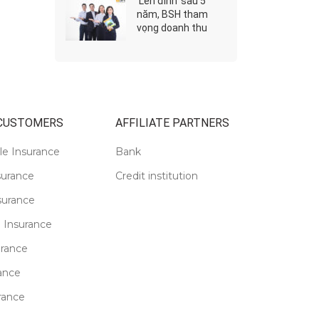
‘Lên đỉnh’ sau 5
năm, BSH tham
vọng doanh thu
2019 đạt gần 2.000
tỷ
 CUSTOMERS
AFFILIATE PARTNERS
le Insurance
Bank
surance
Credit institution
surance
 Insurance
urance
ance
rance