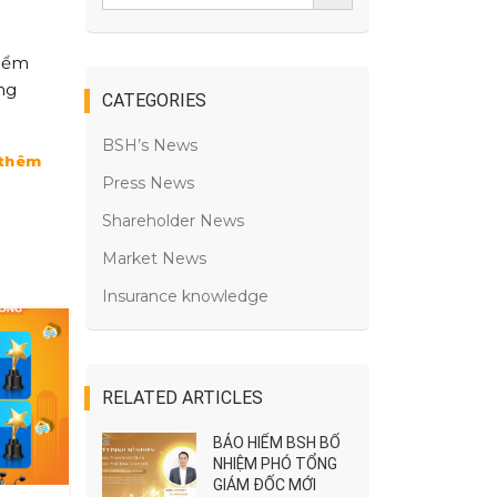
hiểm
ồng
CATEGORIES
BSH’s News
thêm
Press News
Shareholder News
Market News
Insurance knowledge
RELATED ARTICLES
BẢO HIỂM BSH BỔ
NHIỆM PHÓ TỔNG
GIÁM ĐỐC MỚI