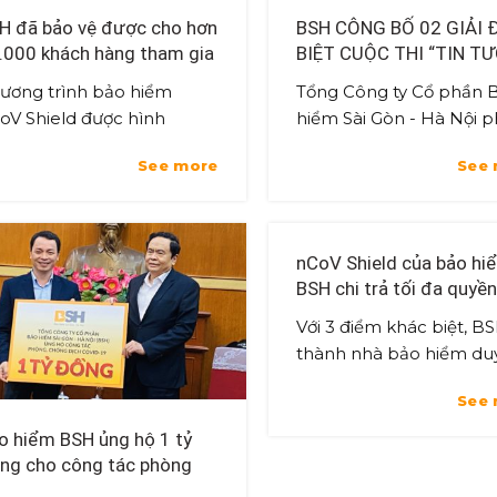
H đã bảo vệ được cho hơn
BSH CÔNG BỐ 02 GIẢI 
.000 khách hàng tham gia
BIỆT CUỘC THI “TIN T
o hiểm nCoV Shield
LÀ YÊU THƯƠNG”
ương trình bảo hiểm
Tổng Công ty Cổ phần 
oV Shield được hình
hiểm Sài Gòn - Hà Nội p
ành từ ý tưởng chiếc khiên
động cuộc thi ảnh/ video
See more
See
i ý nghĩa trở thành tấm lá
tưởng là Yêu thương” vớ
ắn để bảo vệ nguồn nhân
tổng giá trị giải thưởng 
, tài sản...
tới ...
nCoV Shield của bảo hi
BSH chi trả tối đa quyền
ngay cả khi khách hàng
Với 3 điểm khác biệt, BS
còn sống
thành nhà bảo hiểm du
nhất trên thị trường chi 
See
trợ cấp tối đa lên đến h
mức trách nhiệm bảo vệ
o hiểm BSH ủng hộ 1 tỷ
100 tr...
ng cho công tác phòng
ống dịch COVID-19