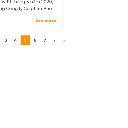
ày 19 tháng 3 năm 2020,
ng Công ty Cổ phần Bảo
ểm Sài Gòn - Hà Nội (BSH)
See more
ng với Tập đoàn T&T
oup, Ngân hàng SHB đã
 trụ sở ...
3
4
5
6
7
›
»