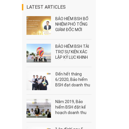
LATEST ARTICLES
BẢO HIỂM BSH BỔ
NHIỆM PHÓ TỔNG
GIÁM ĐỐC MỚI
BẢO HIỂM BSH TÀI
TRỢ SỰ KIỆN XÁC
LẬP KỶ LỤC KHINH
KHÍ CẦU VÀ DÙ
LƯỢN LỚN NHẤT
VIỆT NAM
Đến hết tháng
6/2020, Bảo hiểm
BSH đạt doanh thu
hơn 922 tỷ đồng
Năm 2019, Bảo
hiểm BSH đặt kế
hoạch doanh thu
gần 2.000 tỷ đồng