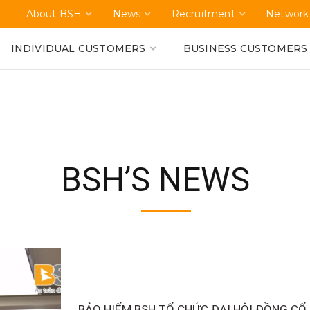
About BSH
News
Recruitment
Network
INDIVIDUAL CUSTOMERS
BUSINESS CUSTOMERS
BSH’S NEWS
HOME
"BSH’S NEWS"
BẢO HIỂM BSH TỔ CHỨC ĐẠI HỘI ĐỒNG CỔ