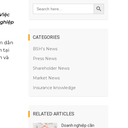
Search
SEARCH BUTTON
for:
Việc
nghiệp
CATEGORIES
m dân
BSH’s News
 tại
h và
Press News
Shareholder News
Market News
Insurance knowledge
RELATED ARTICLES
Doanh nghiệp cần