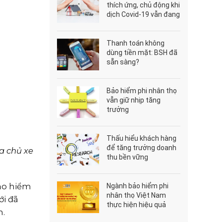
thích ứng, chủ động khi
dịch Covid-19 vẫn đang
diễn biến phức tạp
Thanh toán không
dùng tiền mặt: BSH đã
sẵn sàng?
Bảo hiểm phi nhân thọ
vẫn giữ nhịp tăng
trưởng
Thấu hiểu khách hàng
để tăng trưởng doanh
a chủ xe
thu bền vững
ảo hiểm
Ngành bảo hiểm phi
nhân thọ Việt Nam
ới đã
thực hiện hiệu quả
h.
“mục tiêu kép”