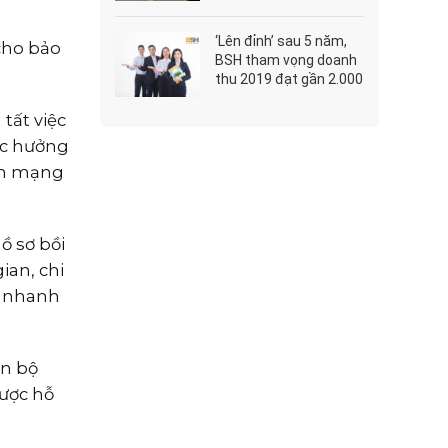
đồng
‘Lên đỉnh’ sau 5 năm,
cho bảo
BSH tham vọng doanh
thu 2019 đạt gần 2.000
tỷ
tất việc
ợc hưởng
ính mạng
ồ sơ bồi
ian, chi
g nhanh
án bộ
được hỗ