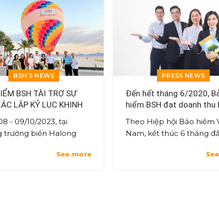
BSH’S NEWS
PRESS NEWS
IỂM BSH TÀI TRỢ SỰ
Đến hết tháng 6/2020, B
XÁC LẬP KỶ LỤC KHINH
hiểm BSH đạt doanh thu
ẦU VÀ DÙ LƯỢN LỚN
922 tỷ đồng
8 - 09/10/2023, tại
Theo Hiệp hội Bảo hiểm V
VIỆT NAM
 trường biển Halong
Nam, kết thúc 6 tháng đ
a, TP Hạ Long, Quảng
năm 2020, Bảo hiểm BSH
See more
See
 Bảo hiểm BSH tham gia
kết quả kinh doanh khá 
trợ sự kiện khinh khí
tượng, lọt vào Top 10 Côn
bảo...