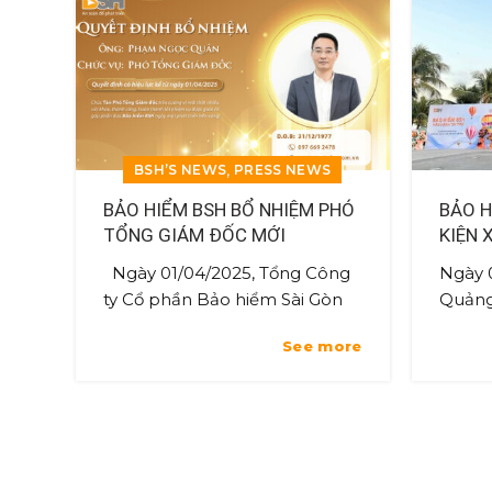
,
BSH’S NEWS
PRESS NEWS
BẢO HIỂM BSH BỔ NHIỆM PHÓ
BẢO H
TỔNG GIÁM ĐỐC MỚI
KIỆN 
KHÍ C
Ngày 01/04/2025, Tổng Công
Ngày 0
NHẤT 
ty Cổ phần Bảo hiểm Sài Gòn
Quảng
Hà Nội (BSH) công bố quyết
Marin
See more
định bổ nhiệm ông Phạm
Ninh,
Ngọc Quân vào vị trí Phó Tổng
và tài 
Gi...
cầu,...