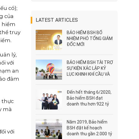
ếu có);
ng của
LATEST ARTICLES
o hiểm
thể truy
BẢO HIỂM BSH BỔ
NHIỆM PHÓ TỔNG GIÁM
hiểm.
ĐỐC MỚI
uản lý,
ối với
BẢO HIỂM BSH TÀI TRỢ
SỰ KIỆN XÁC LẬP KỶ
 phạm an
LỤC KHINH KHÍ CẦU VÀ
 bảo đảm
DÙ LƯỢN LỚN NHẤT
VIỆT NAM
Đến hết tháng 6/2020,
Bảo hiểm BSH đạt
ể thực
doanh thu hơn 922 tỷ
ày mà
đồng
Năm 2019, Bảo hiểm
BSH đặt kế hoạch
ối với
doanh thu gần 2.000 tỷ