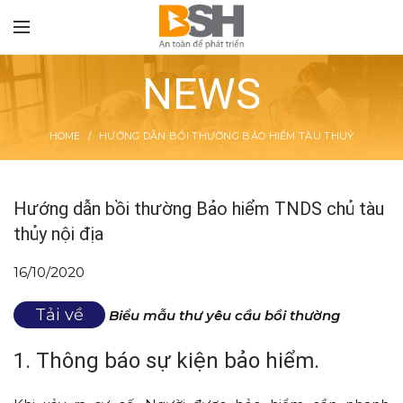
NEWS
HOME
HƯỚNG DẪN BỒI THƯỜNG BẢO HIỂM TÀU THUỶ
TON
Hướng dẫn bồi thường Bảo hiểm TNDS chủ tàu
thủy nội địa
16/10/2020
Tải về
Biểu mẫu thư yêu cầu bồi thường
1. Thông báo sự kiện bảo hiểm.