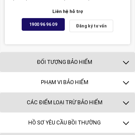
Liên hệ hỗ trợ
1900 96 96 09
Đăng ký tư vấn
ĐỐI TƯỢNG BẢO HIỂM
PHẠM VI BẢO HIỂM
CÁC ĐIỂM LOẠI TRỪ BẢO HIỂM
HỒ SƠ YÊU CẦU BỒI THƯỜNG