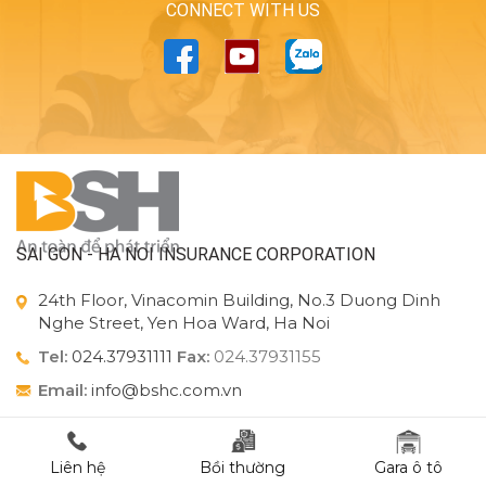
CONNECT WITH US
SAI GON - HA NOI INSURANCE CORPORATION
24th Floor, Vinacomin Building, No.3 Duong Dinh
Nghe Street, Yen Hoa Ward, Ha Noi
Tel:
024.37931111
Fax:
024.37931155
Email:
info@bshc.com.vn
Liên hệ
Bồi thường
Gara ô tô