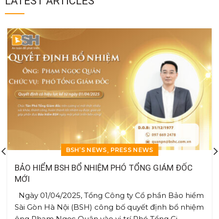
LATEST ARTICLES
,
BSH’S NEWS
PRESS NEWS
BẢO HIỂM BSH BỔ NHIỆM PHÓ TỔNG GIÁM ĐỐC
MỚI
Ngày 01/04/2025, Tổng Công ty Cổ phần Bảo hiểm
Sài Gòn Hà Nội (BSH) công bố quyết định bổ nhiệm
ông Phạm Ngọc Quân vào vị trí Phó Tổng Gi...