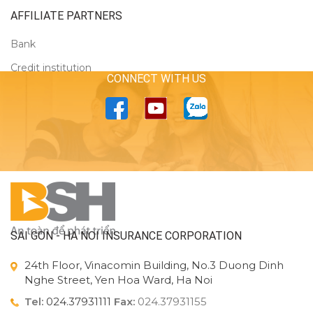
AFFILIATE PARTNERS
Bank
Credit institution
CONNECT WITH US
SAI GON - HA NOI INSURANCE CORPORATION
24th Floor, Vinacomin Building, No.3 Duong Dinh
Nghe Street, Yen Hoa Ward, Ha Noi
Tel:
024.37931111
Fax:
024.37931155