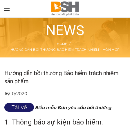
NEWS
HOME
HƯỚNG DẪN BỒI THƯỜNG BẢO HIỂM TRÁCH NHIỆM – HỖN HỢP
TON
Hướng dẫn bồi thường Bảo hiểm trách nhiệm
sản phẩm
16/10/2020
Tải về
Biểu mẫu Đơn yêu cầu bồi thường
1. Thông báo sự kiện bảo hiểm.