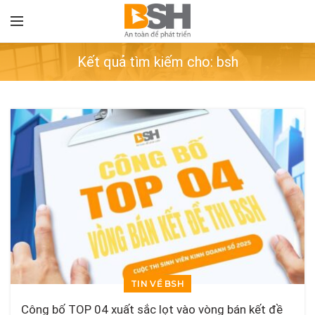
Kết quả tìm kiếm cho: bsh
TIN VỀ BSH
Công bố TOP 04 xuất sắc lọt vào vòng bán kết đề