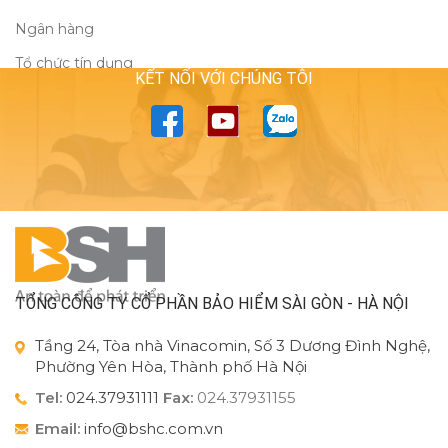
Ngân hàng
Tổ chức tín dụng
KẾT NỐI VỚI CHÚNG TÔI
TỔNG CÔNG TY CỔ PHẦN BẢO HIỂM SÀI GÒN - HÀ NỘI
Tầng 24, Tòa nhà Vinacomin, Số 3 Dương Đình Nghệ,
Phường Yên Hòa, Thành phố Hà Nội
Tel:
024.37931111
Fax:
024.37931155
Email:
info@bshc.com.vn