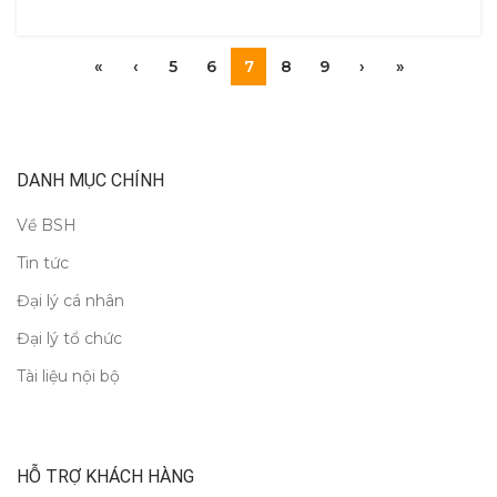
«
‹
5
6
7
8
9
›
»
DANH MỤC CHÍNH
Về BSH
Tin tức
Đại lý cá nhân
Đại lý tổ chức
Tài liệu nội bộ
HỖ TRỢ KHÁCH HÀNG