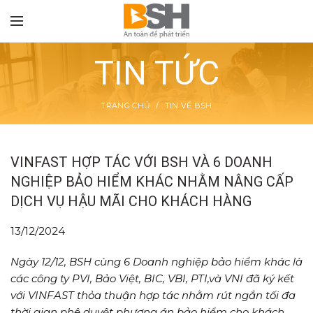
TIN TỨC
TRANG CHỦ
TIN VỀ BSH
TON
VINFAST HỢP TÁC VỚI BSH VÀ 6 DOANH
NGHIỆP BẢO HIỂM KHÁC NHẰM NÂNG CẤP
DỊCH VỤ HẬU MÃI CHO KHÁCH HÀNG
13/12/2024
Ngày 12/12, BSH cùng 6 Doanh nghiệp bảo hiểm khác là
các công ty PVI, Bảo Việt, BIC, VBI, PTI,và VNI đã ký kết
với VINFAST thỏa thuận hợp tác nhằm rút ngắn tối đa
thời gian phê duyệt phương án bảo hiểm cho khách