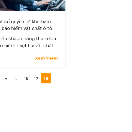
t số quyền lợi khi tham
a bảo hiểm vật chất ô tô
iều khách hàng tham Gia
o hiểm thiệt hại vật chất
 Ô Tô không nắm hết các
Xem thêm
yền lợi của mình được
ởng. Bạn có chắc đã nắm
hết các...
«
‹
16
17
18