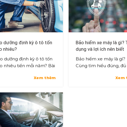
o dưỡng định kỳ ô tô tốn
Bảo hiểm xe máy là gì? 
o nhiêu?
dụng và lợi ích nên biết
o dưỡng định kỳ ô tô tốn
Bảo hiểm xe máy là gì?
o nhiêu tiền mỗi năm? Bài
Cùng tìm hiểu đúng, đủ
t phân tích chi tiết các
chi tiết trong bài viết dư
Xem thêm
Xem 
c bảo dưỡng và chi phí
đây để bảo vệ chính mì
c tế tại Việt Nam. Khi sở ...
tránh vi phạm luật giao
thông. Hầ...