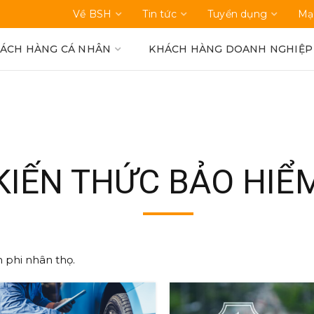
Về BSH
Tin tức
Tuyển dụng
Mạ
ÁCH HÀNG CÁ NHÂN
KHÁCH HÀNG DOANH NGHIỆP
KIẾN THỨC BẢO HIỂ
TRANG CHỦ
"KIẾN THỨC BẢO HIỂM"
 phi nhân thọ.