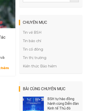
CHUYÊN MỤC
Tin về BSH
Tác
Tin báo chí
Tin cổ đông
 và
Tin thị trường
ới
Kiến thức Bảo hiểm
thêm
nh và
BÀI CÙNG CHUYÊN MỤC
BSH tự hào đồng
hành cùng Diễn đàn
Kinh tế Thủ đô