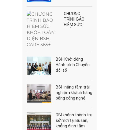
2026
CHƯƠNG
TRÌNH BẢO
HIỂM SỨC
KHỎE TOÀN
DIỆN BSH CARE
365+
BSH Khởi động
Hành trình Chuyển
đổi số
BSH nâng tầm trải
nghiệm khách hàng
bằng công nghệ
DBI khánh thành trụ
sở mới tại Busan,
khẳng định tầm