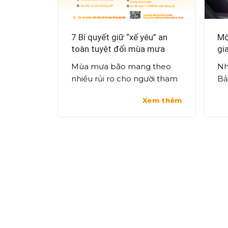
7 Bí quyết giữ “xế yêu” an
Mộ
toàn tuyệt đối mùa mưa
gi
bão, ngập lụt
Mùa mưa bão mang theo
Nh
nhiều rủi ro cho người tham
Bả
gia giao thông, đặc biệt là với
Xe
Xem thêm
ô tô khi đi qua những đoạn
qu
đường ngập nước. Để hạn
hư
chế hư ...
rõ 