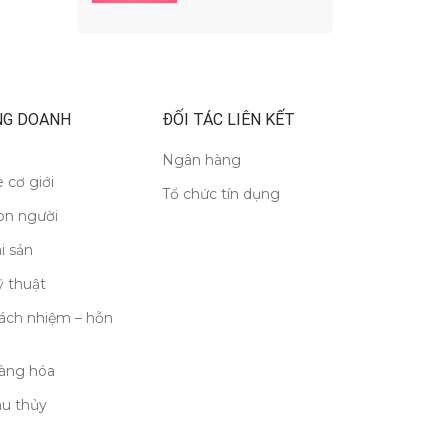
nhìn phát triển bền
vững
NG DOANH
ĐỐI TÁC LIÊN KẾT
Ngân hàng
 cơ giới
Tổ chức tín dụng
on người
i sản
 thuật
ách nhiệm – hỗn
àng hóa
àu thủy