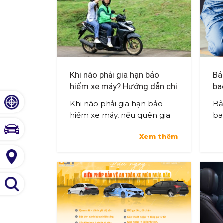
Khi nào phải gia hạn bảo
Bả
hiểm xe máy? Hướng dẫn chi
ba
tiết cho bạn
Khi nào phải gia hạn bảo
Bả
hiểm xe máy, nếu quên gia
ba
hạn thì có bị phạt không?
viế
Xem thêm
Cùng tìm hiểu chi tiết để
mố
bạn luôn được bảo vệ đúng
thự
luật và trọ...