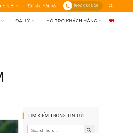
1900 96 96 09
ng lưới
Tài liệu nội bộ
ĐẠI LÝ
HỖ TRỢ KHÁCH HÀNG
M
TÌM KIẾM TRONG TIN TỨC
Search
SEARCH BUTTON
for: