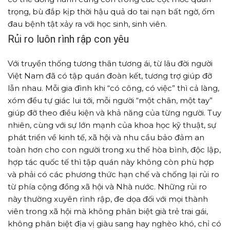
trọng, bù đắp kịp thời hậu quả do tai nạn bất ngờ, ốm
đau bệnh tật xảy ra với học sinh, sinh viên.
Rủi ro luôn rình rập con yêu
Với truyền thống tương thân tương ái, từ lâu đời người
Việt Nam đã có tập quán đoàn kết, tương trợ giúp đỡ
lẫn nhau. Mỗi gia đình khi “có công, có việc” thì cả làng,
xóm đều tự giác lui tới, mỗi người “một chân, một tay”
giúp đỡ theo điều kiện và khả năng của từng người. Tuy
nhiên, cùng với sự lớn mạnh của khoa học kỹ thuật, sự
phát triển về kinh tế, xã hội và nhu cầu bảo đảm an
toàn hơn cho con người trong xu thế hòa bình, độc lập,
hợp tác quốc tế thì tập quán này không còn phù hợp
và phải có các phương thức hạn chế và chống lại rủi ro
từ phía cộng đồng xã hội và Nhà nước. Những rủi ro
này thường xuyên rình rập, đe dọa đối với mọi thành
viên trong xã hội mà không phân biệt già trẻ trai gái,
không phân biệt địa vị giàu sang hay nghèo khó, chỉ có