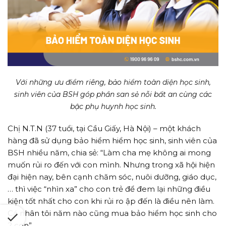
Với những ưu điểm riêng, bảo hiểm toàn diện học sinh,
sinh viên của BSH góp phần san sẻ nỗi bất an cùng các
bậc phụ huynh học sinh.
Chị N.T.N (37 tuổi, tại Cầu Giấy, Hà Nội) – một khách
hàng đã sử dụng bảo hiểm hiểm học sinh, sinh viên của
BSH nhiều năm, chia sẻ: “Làm cha mẹ không ai mong
muốn rủi ro đến với con mình. Nhưng trong xã hội hiện
đại hiện nay, bên cạnh chăm sóc, nuôi dưỡng, giáo dục,
… thì việc “nhìn xa” cho con trẻ để đem lại những điều
kiện tốt nhất cho con khi rủi ro ập đến là điều nên làm.
Cá nhân tôi năm nào cũng mua bảo hiểm học sinh cho
2 con”.