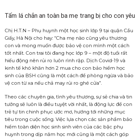
Tấm lá chắn an toàn ba mẹ trang bị cho con yêu
Chị H.T.N – Phụ huynh một học sinh lớp 9 tại quận Cầu
Giấy, Hà Nội cho hay: “Cha mẹ nào cũng yêu thương
con và mong muốn được bảo vệ con mình một cách
tốt nhất. Con trai tôi đang học lớp 9 – một độ tuổi rất
hiếu động nên rủi ro luôn rình rập. Dịch Covid-19 và
kinh tế khó khăn hơn 2 mua cho con bảo hiểm học
sinh của BSH cũng là một cách để phòng ngừa và bảo
vệ con từ xa nếu chả may rủi ro ghé cửa”.
Theo các chuyên gia, tình yêu thương, sự sẻ chia và tin
tưởng sẽ luôn là điều tuyệt vời nhất, là động lực để con
trẻ tự tin chinh phục ước mơ, hướng tới những mục
tiêu trong cuộc sống. Việc lựa chọn các sản phẩm bảo
hiểm toàn diện học sinh sinh viên của các bậc phụ
huynh trong dịp năm học mới cũng là một cách góp