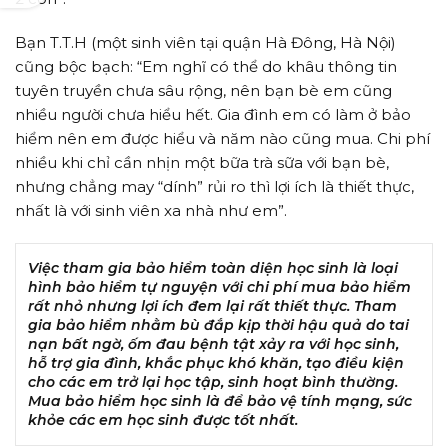
Bạn T.T.H (một sinh viên tại quận Hà Đông, Hà Nội)
cũng bộc bạch: “Em nghĩ có thể do khâu thông tin
tuyên truyền chưa sâu rộng, nên bạn bè em cũng
nhiều người chưa hiểu hết. Gia đình em có làm ở bảo
hiểm nên em được hiểu và năm nào cũng mua. Chi phí
nhiều khi chỉ cần nhịn một bữa trà sữa với bạn bè,
nhưng chẳng may “dính” rủi ro thì lợi ích là thiết thực,
nhất là với sinh viên xa nhà như em”.
Việc tham gia bảo hiểm toàn diện học sinh là loại
hình bảo hiểm tự nguyện với chi phí mua bảo hiểm
rất nhỏ nhưng lợi ích đem lại rất thiết thực. Tham
gia bảo hiểm nhằm bù đắp kịp thời hậu quả do tai
nạn bất ngờ, ốm đau bệnh tật xảy ra với học sinh,
hỗ trợ gia đình, khắc phục khó khăn, tạo điều kiện
cho các em trở lại học tập, sinh hoạt bình thường.
Mua bảo hiểm học sinh là để bảo vệ tính mạng, sức
khỏe các em học sinh được tốt nhất.