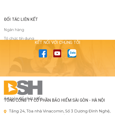
ĐỐI TÁC LIÊN KẾT
Ngân hàng
Tổ chức tín dụng
KẾT NỐI VỚI CHÚNG TÔI
TỔNG CÔNG TY CỔ PHẦN BẢO HIỂM SÀI GÒN - HÀ NỘI
Tầng 24, Tòa nhà Vinacomin, Số 3 Dương Đình Nghệ,