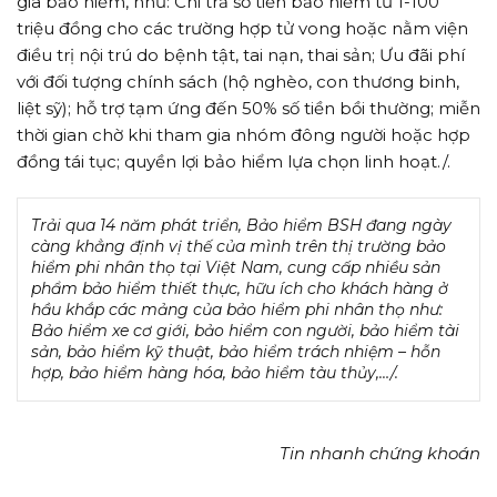
gia bảo hiểm, như: Chi trả số tiền bảo hiểm từ 1-100
triệu đồng cho các trường hợp tử vong hoặc nằm viện
điều trị nội trú do bệnh tật, tai nạn, thai sản; Ưu đãi phí
với đối tượng chính sách (hộ nghèo, con thương binh,
liệt sỹ); hỗ trợ tạm ứng đến 50% số tiền bồi thường; miễn
thời gian chờ khi tham gia nhóm đông người hoặc hợp
đồng tái tục; quyền lợi bảo hiểm lựa chọn linh hoạt./.
Trải qua 14 năm phát triển, Bảo hiểm BSH đang ngày
càng khẳng định vị thế của mình trên thị trường bảo
hiểm phi nhân thọ tại Việt Nam, cung cấp nhiều sản
phẩm bảo hiểm thiết thực, hữu ích cho khách hàng ở
hầu khắp các mảng của bảo hiểm phi nhân thọ như:
Bảo hiểm xe cơ giới, bảo hiểm con người, bảo hiểm tài
sản, bảo hiểm kỹ thuật, bảo hiểm trách nhiệm – hỗn
hợp, bảo hiểm hàng hóa, bảo hiểm tàu thủy,…/.
Tin nhanh chứng khoán