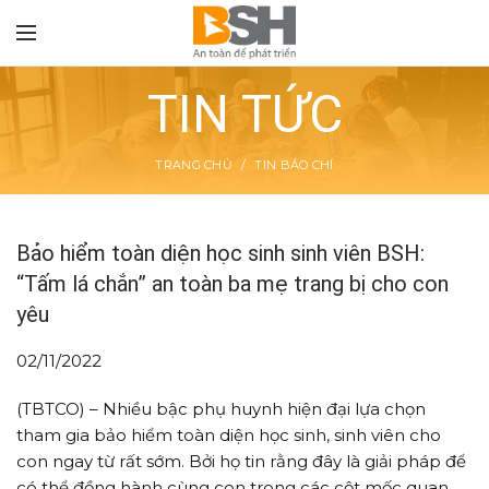
TIN TỨC
TRANG CHỦ
TIN BÁO CHÍ
TON
Bảo hiểm toàn diện học sinh sinh viên BSH:
“Tấm lá chắn” an toàn ba mẹ trang bị cho con
yêu
02/11/2022
(TBTCO) –
Nhiều bậc phụ huynh hiện đại lựa chọn
tham gia bảo hiểm toàn diện học sinh, sinh viên cho
con ngay từ rất sớm. Bởi họ tin rằng đây là giải pháp để
có thể đồng hành cùng con trong các cột mốc quan