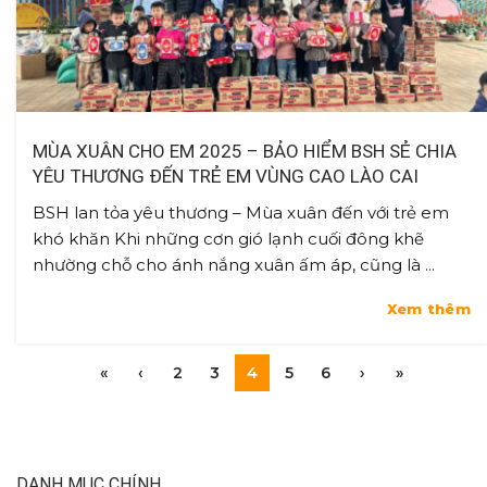
MÙA XUÂN CHO EM 2025 – BẢO HIỂM BSH SẺ CHIA
YÊU THƯƠNG ĐẾN TRẺ EM VÙNG CAO LÀO CAI
BSH lan tỏa yêu thương – Mùa xuân đến với trẻ em
khó khăn Khi những cơn gió lạnh cuối đông khẽ
nhường chỗ cho ánh nắng xuân ấm áp, cũng là ...
Xem thêm
«
‹
2
3
4
5
6
›
»
DANH MỤC CHÍNH