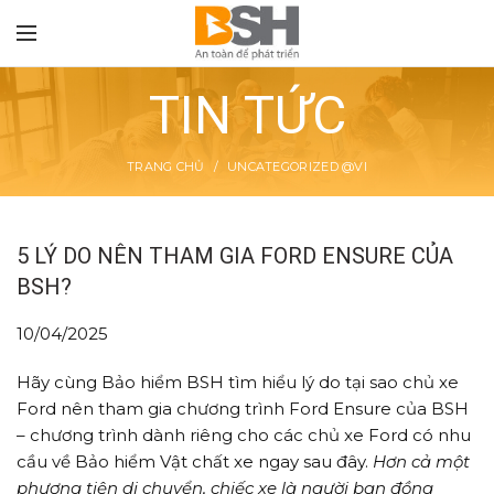
TIN TỨC
TRANG CHỦ
UNCATEGORIZED @VI
TON
5 LÝ DO NÊN THAM GIA FORD ENSURE CỦA
BSH?
10/04/2025
Hãy cùng Bảo hiểm BSH tìm hiểu lý do tại sao chủ xe
Ford nên tham gia chương trình Ford Ensure của BSH
– chương trình dành riêng cho các chủ xe Ford có nhu
cầu về Bảo hiểm Vật chất xe ngay sau đây.
Hơn cả một
phương tiện di chuyển, chiếc xe là người bạn đồng