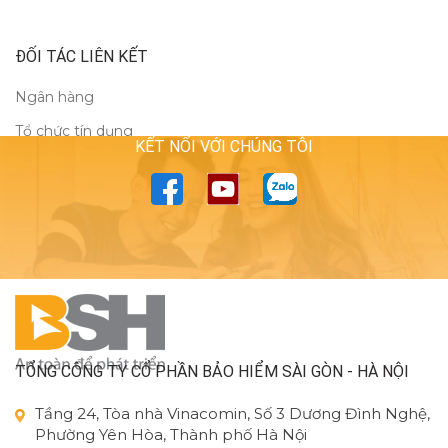
ĐỐI TÁC LIÊN KẾT
Ngân hàng
Tổ chức tín dụng
KẾT NỐI VỚI CHÚNG TÔI
TỔNG CÔNG TY CỔ PHẦN BẢO HIỂM SÀI GÒN - HÀ NỘI
Tầng 24, Tòa nhà Vinacomin, Số 3 Dương Đình Nghệ,
Phường Yên Hòa, Thành phố Hà Nội