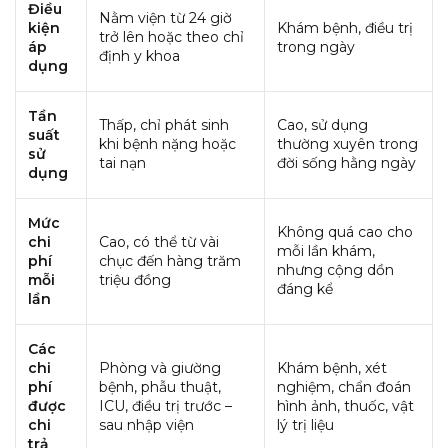
Điều
Nằm viện từ 24 giờ
kiện
Khám bệnh, điều trị
trở lên hoặc theo chỉ
áp
trong ngày
định y khoa
dụng
Tần
Thấp, chỉ phát sinh
Cao, sử dụng
suất
khi bệnh nặng hoặc
thường xuyên trong
sử
tai nạn
đời sống hằng ngày
dụng
Mức
Không quá cao cho
chi
Cao, có thể từ vài
mỗi lần khám,
phí
chục đến hàng trăm
nhưng cộng dồn
mỗi
triệu đồng
đáng kể
lần
Các
chi
Phòng và giường
Khám bệnh, xét
phí
bệnh, phẫu thuật,
nghiệm, chẩn đoán
được
ICU, điều trị trước –
hình ảnh, thuốc, vật
chi
sau nhập viện
lý trị liệu
trả