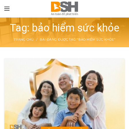
Tag: bảo hiểm sức khỏe
TRANG CHỦ
BÀI ĐĂNG ĐƯỢC TAG "BẢO HIỂM SỨC KHỎE"