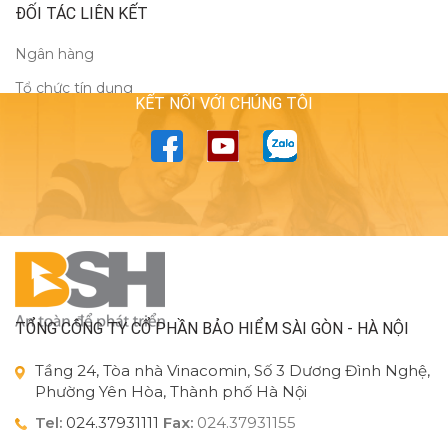
ĐỐI TÁC LIÊN KẾT
Ngân hàng
Tổ chức tín dụng
KẾT NỐI VỚI CHÚNG TÔI
TỔNG CÔNG TY CỔ PHẦN BẢO HIỂM SÀI GÒN - HÀ NỘI
Tầng 24, Tòa nhà Vinacomin, Số 3 Dương Đình Nghệ,
Phường Yên Hòa, Thành phố Hà Nội
Tel:
024.37931111
Fax:
024.37931155