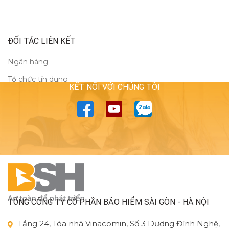
ĐỐI TÁC LIÊN KẾT
Ngân hàng
Tổ chức tín dụng
KẾT NỐI VỚI CHÚNG TÔI
TỔNG CÔNG TY CỔ PHẦN BẢO HIỂM SÀI GÒN - HÀ NỘI
Tầng 24, Tòa nhà Vinacomin, Số 3 Dương Đình Nghệ,