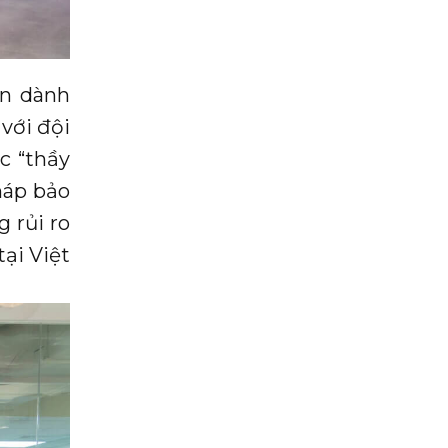
ện dành
với đội
c “thầy
háp bảo
 rủi ro
tại Việt