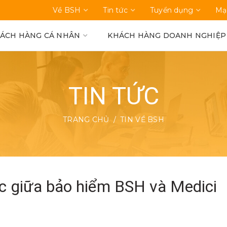
Về BSH
Tin tức
Tuyển dụng
Mạ
ÁCH HÀNG CÁ NHÂN
KHÁCH HÀNG DOANH NGHIỆP
TIN TỨC
TRANG CHỦ
TIN VỀ BSH
ợc giữa bảo hiểm BSH và Medici