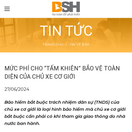
TIN TỨC
TRANG CHỦ
TIN VỀ BSH
TON
MỨC PHÍ CHO “TẤM KHIÊN” BẢO VỆ TOÀN
DIỆN CỦA CHỦ XE CƠ GIỚI
27/06/2024
Bảo hiểm bắt buộc trách nhiệm dân sự (TNDS) của
chủ xe cơ giới là loại hình bảo hiểm mà chủ xe cơ giới
bắt buộc cần phải có khi tham gia giao thông do nhà
nước ban hành.