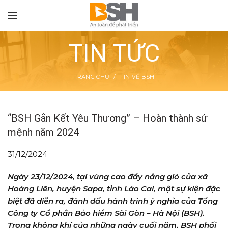
TIN TỨC
TRANG CHỦ
TIN VỀ BSH
TON
“BSH Gắn Kết Yêu Thương” – Hoàn thành sứ
mệnh năm 2024
31/12/2024
Ngày 23/12/2024, tại vùng cao đầy nắng gió của xã
Hoàng Liên, huyện Sapa, tỉnh Lào Cai, một sự kiện đặc
biệt đã diễn ra, đánh dấu hành trình ý nghĩa của Tổng
Công ty Cổ phần Bảo hiểm Sài Gòn – Hà Nội (BSH).
Trong không khí của những ngày cuối năm, BSH phối