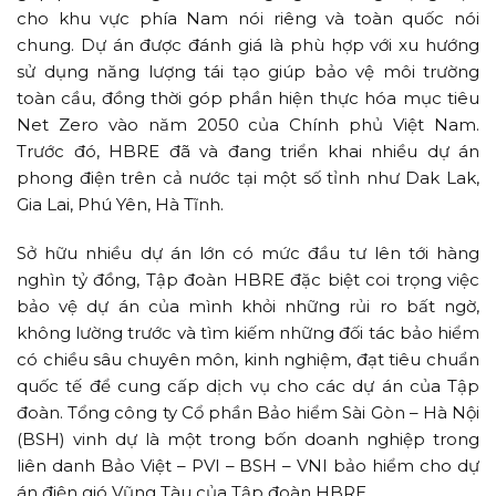
cho khu vực phía Nam nói riêng và toàn quốc nói
chung. Dự án được đánh giá là phù hợp với xu hướng
sử dụng năng lượng tái tạo giúp bảo vệ môi trường
toàn cầu, đồng thời góp phần hiện thực hóa mục tiêu
Net Zero vào năm 2050 của Chính phủ Việt Nam.
Trước đó, HBRE đã và đang triển khai nhiều dự án
phong điện trên cả nước tại một số tỉnh như Dak Lak,
Gia Lai, Phú Yên, Hà Tĩnh.
Sở hữu nhiều dự án lớn có mức đầu tư lên tới hàng
nghìn tỷ đồng, Tập đoàn HBRE đặc biệt coi trọng việc
bảo vệ dự án của mình khỏi những rủi ro bất ngờ,
không lường trước và tìm kiếm những đối tác bảo hiểm
có chiều sâu chuyên môn, kinh nghiệm, đạt tiêu chuẩn
quốc tế để cung cấp dịch vụ cho các dự án của Tập
đoàn. Tổng công ty Cổ phần Bảo hiểm Sài Gòn – Hà Nội
(BSH) vinh dự là một trong bốn doanh nghiệp trong
liên danh Bảo Việt – PVI – BSH – VNI bảo hiểm cho dự
án điện gió Vũng Tàu của Tập đoàn HBRE.