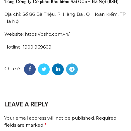
𝐓ổ𝐧𝐠 𝐂ô𝐧𝐠 𝐭𝐲 𝐂ổ 𝐩𝐡ầ𝐧 𝐁ả𝐨 𝐡𝐢ể𝐦 𝐒à𝐢 𝐆ò𝐧 – 𝐇à 𝐍ộ𝐢 (𝐁𝐒𝐇)
Địa chỉ: Số 86 Bà Triệu, P. Hàng Bài, Q. Hoàn Kiếm, TP.
Hà Nội
Website: https://bshc.com.vn/
Hotline: 1900 969609
Chia sẻ
LEAVE A REPLY
Your email address will not be published.
Required
fields are marked
*