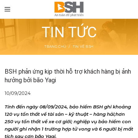
TIN TỨC
TRANG CHỦ
TIN VỀ BSH
TON
BSH phản ứng kịp thời hỗ trợ khách hàng bị ảnh
hưởng bởi bão Yagi
10/09/2024
Tính đến ngày 08/09/2024, bảo hiểm BSH ghi khoảng
120 vụ tổn thất về tài sản – kỹ thuật – hàng hải;hơn
250 vụ tổn thất về xe cơ giới; nghiệp vụ bảo hiểm con
người ghi nhận 1 trường hợp tử vong và 6 người bị mất
tích sau cơn bão Yagi.