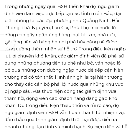
Trong những ngày qua, BSH triển khai đội ngũ giám
định viên làm việc trực tiếp tại các tỉnh miền Bắc; đặc
biệt những tại các địa phương như Quảng Ninh, Hải
Phòng, Thái Nguyên, Lào Cai, Phú Thọ.. nơi nước lũ
dâng cao gây ngập úng hàng loạt tài sản, nhà cửa,
phương tiện và hàng hóa bị phá hủy nặng nề được
tăng cường thêm nhân sự hỗ trợ. Trong điều kiện ngập
lụt, di chuyển khó khăn, các giám định viên đã phải sử
dụng những phương tiện tự chế như bè, ván hoặc lội
bộ qua những con đường ngập nước để tiếp cận hiện
trường nơi có tổn thất. Hình ảnh ghi lại tại hiện trường
cho thấy các cán bộ phải lội nước qua những khu vực
bị ngập sâu, vừa thực hiện công tác giám định vừa
thăm hỏi, động viên các khách hàng đang gặp khó
khăn. Dù trong điều kiện thiếu thốn và rủi ro cao, đội
ngũ giám định viên BSH vẫn hoàn thành tốt nhiệm vụ,
đảm bảo quá trình giám định thiệt hại được diễn ra
nhanh chóng, tận tình và minh bạch. Sự hiện diện và hỗ