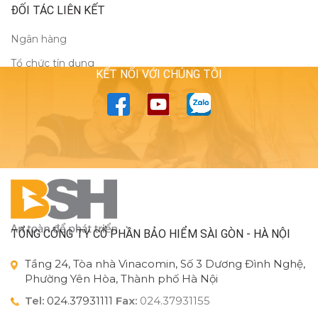
ĐỐI TÁC LIÊN KẾT
Ngân hàng
Tổ chức tín dụng
KẾT NỐI VỚI CHÚNG TÔI
TỔNG CÔNG TY CỔ PHẦN BẢO HIỂM SÀI GÒN - HÀ NỘI
Tầng 24, Tòa nhà Vinacomin, Số 3 Dương Đình Nghệ,
Phường Yên Hòa, Thành phố Hà Nội
Tel:
024.37931111
Fax:
024.37931155