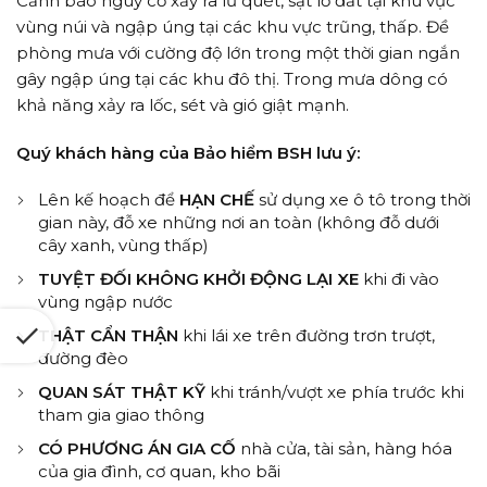
Cảnh báo nguy cơ xảy ra lũ quét, sạt lở đất tại khu vực
vùng núi và ngập úng tại các khu vực trũng, thấp. Đề
phòng mưa với cường độ lớn trong một thời gian ngắn
gây ngập úng tại các khu đô thị. Trong mưa dông có
khả năng xảy ra lốc, sét và gió giật mạnh.
Quý khách hàng của Bảo hiểm BSH lưu ý:
Lên kế hoạch để
HẠN CHẾ
sử dụng xe ô tô trong thời
gian này, đỗ xe những nơi an toàn (không đỗ dưới
cây xanh, vùng thấp)
TUYỆT ĐỐI KHÔNG KHỞI ĐỘNG LẠI XE
khi đi vào
vùng ngập nước
THẬT CẨN THẬN
khi lái xe trên đường trơn trượt,
đường đèo
QUAN SÁT THẬT KỸ
khi tránh/vượt xe phía trước khi
tham gia giao thông
CÓ PHƯƠNG ÁN GIA CỐ
nhà cửa, tài sản, hàng hóa
của gia đình, cơ quan, kho bãi