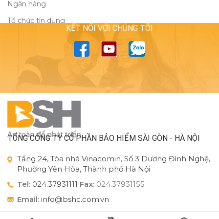
Ngân hàng
Tổ chức tín dụng
KẾT NỐI VỚI CHÚNG TÔI
TỔNG CÔNG TY CỔ PHẦN BẢO HIỂM SÀI GÒN - HÀ NỘI
Tầng 24, Tòa nhà Vinacomin, Số 3 Dương Đình Nghệ,
Phường Yên Hòa, Thành phố Hà Nội
Tel:
024.37931111
Fax:
024.37931155
Email:
info@bshc.com.vn