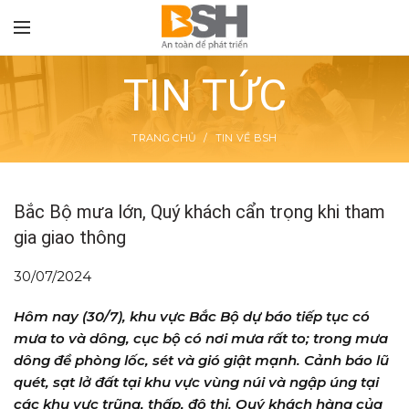
TIN TỨC
TRANG CHỦ
TIN VỀ BSH
TON
Bắc Bộ mưa lớn, Quý khách cẩn trọng khi tham
gia giao thông
30/07/2024
Hôm nay (30/7), khu vực Bắc Bộ dự báo tiếp tục có
mưa to và dông, cục bộ có nơi mưa rất to; trong mưa
dông đề phòng lốc, sét và gió giật mạnh. Cảnh báo lũ
quét, sạt lở đất tại khu vực vùng núi và ngập úng tại
các khu vực trũng, thấp, đô thị. Quý khách hàng của