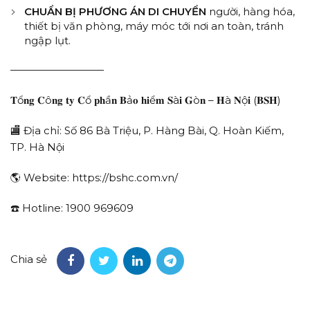
CHUẨN BỊ PHƯƠNG ÁN DI CHUYỂN
người, hàng hóa,
thiết bị văn phòng, máy móc tới nơi an toàn, tránh
ngập lụt.
—————————
𝐓ổ𝐧𝐠 𝐂ô𝐧𝐠 𝐭𝐲 𝐂ổ 𝐩𝐡ầ𝐧 𝐁ả𝐨 𝐡𝐢ể𝐦 𝐒à𝐢 𝐆ò𝐧 – 𝐇à 𝐍ộ𝐢 (𝐁𝐒𝐇)
🏬 Địa chỉ: Số 86 Bà Triệu, P. Hàng Bài, Q. Hoàn Kiếm,
TP. Hà Nội
🌎 Website: https://bshc.com.vn/
☎️ Hotline: 1900 969609
Chia sẻ