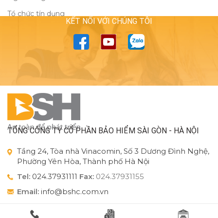
Tổ chức tín dụng
KẾT NỐI VỚI CHÚNG TÔI
TỔNG CÔNG TY CỔ PHẦN BẢO HIỂM SÀI GÒN - HÀ NỘI
Tầng 24, Tòa nhà Vinacomin, Số 3 Dương Đình Nghệ,
Phường Yên Hòa, Thành phố Hà Nội
Tel:
024.37931111
Fax:
024.37931155
Email:
info@bshc.com.vn