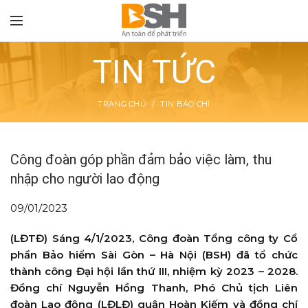
TIN TỨC
TRANG CHỦ
TIN BÁO CHÍ
TON
Công đoàn góp phần đảm bảo việc làm, thu
nhập cho người lao động
09/01/2023
(LĐTĐ)
Sáng 4/1/2023, Công đoàn Tổng công ty Cổ
phần Bảo hiểm Sài Gòn – Hà Nội (BSH) đã tổ chức
thành công Đại hội lần thứ III, nhiệm kỳ 2023 – 2028.
Đồng chí Nguyễn Hồng Thanh, Phó Chủ tịch Liên
đoàn Lao động (LĐLĐ) quận Hoàn Kiếm và đồng chí