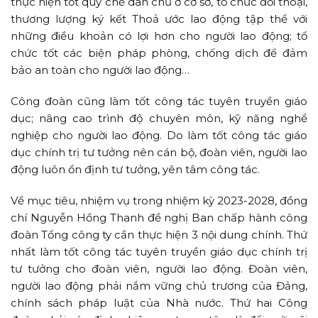
thực hiện tốt quy chế dân chủ ở cơ sở, tổ chức đối thoại,
thương lượng ký kết Thoả ước lao động tập thể với
những điều khoản có lợi hơn cho người lao động; tổ
chức tốt các biện pháp phòng, chống dịch để đảm
bảo an toàn cho người lao động…
Công đoàn cũng làm tốt công tác tuyên truyền giáo
dục; nâng cao trình độ chuyên môn, kỹ năng nghề
nghiệp cho người lao động. Do làm tốt công tác giáo
dục chính trị tư tưởng nên cán bộ, đoàn viên, người lao
động luôn ổn định tư tưởng, yên tâm công tác.
Về mục tiêu, nhiệm vụ trong nhiệm kỳ 2023-2028, đồng
chí Nguyễn Hồng Thanh đề nghị Ban chấp hành công
đoàn Tổng công ty cần thực hiện 3 nội dung chính. Thứ
nhất làm tốt công tác tuyên truyền giáo dục chính trị
tư tưởng cho đoàn viên, người lao động. Đoàn viên,
người lao động phải nắm vững chủ trương của Đảng,
chính sách pháp luật của Nhà nước. Thứ hai Công