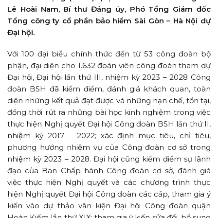
Lê Hoài Nam, Bí thư Đảng ủy, Phó Tổng Giám đốc
Tổng công ty cổ phần bảo hiểm Sài Gòn – Hà Nội dự
Đại hội.
Với 100 đại biểu chính thức đến từ 53 công đoàn bộ
phận, đại diện cho 1.632 đoàn viên công đoàn tham dự
Đại hội, Đại hội lần thứ III, nhiệm kỳ 2023 – 2028 Công
đoàn BSH đã kiểm điểm, đánh giá khách quan, toàn
diện những kết quả đạt được và những hạn chế, tồn tại,
đồng thời rút ra những bài học kinh nghiệm trong việc
thực hiện Nghị quyết Đại hội Công đoàn BSH lần thứ II,
nhiệm kỳ 2017 – 2022; xác định mục tiêu, chỉ tiêu,
phương hướng nhiệm vụ của Công đoàn cơ sở trong
nhiệm kỳ 2023 – 2028. Đại hội cũng kiểm điểm sự lãnh
đạo của Ban Chấp hành Công đoàn cơ sở, đánh giá
việc thực hiện Nghị quyết và các chương trình thực
hiện Nghị quyết Đại hội Công đoàn các cấp, tham gia ý
kiến vào dự thảo văn kiện Đại hội Công đoàn quận
Hoàn Kiếm lần thứ XIX; tham gia ý kiến sửa đổi, bổ sung