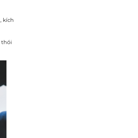
, kích
 thói