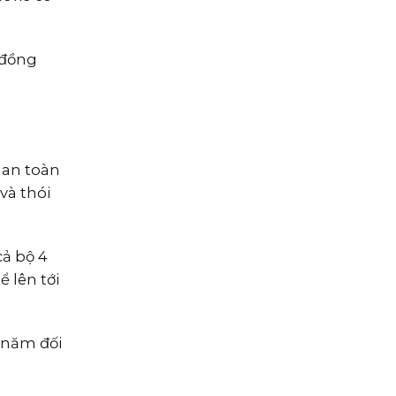
 đồng
 an toàn
và thói
cả bộ 4
ể lên tới
 năm đối