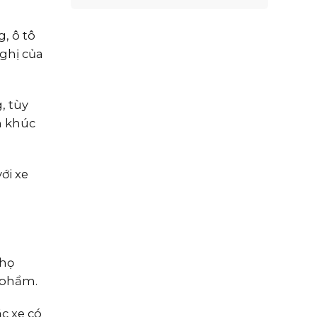
, ô tô
ghị của
, tùy
n khúc
ới xe
thọ
 phẩm.
c xe có