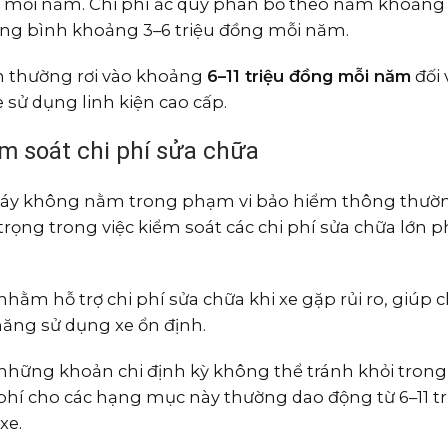
g mỗi năm. Chi phí ắc quy phân bổ theo năm khoảng
trung bình khoảng 3–6 triệu đồng mỗi năm.
ến thường rơi vào khoảng
6–11 triệu đồng mỗi năm
đối 
 sử dụng linh kiện cao cấp.
ểm soát chi phí sửa chữa
máy không nằm trong phạm vi bảo hiểm thông thườ
rọng trong việc kiểm soát các chi phí sửa chữa lớn p
nhằm hỗ trợ chi phí sửa chữa khi xe gặp rủi ro, giúp 
năng sử dụng xe ổn định.
là những khoản chi định kỳ không thể tránh khỏi tron
 phí cho các hạng mục này thường dao động từ 6–11 tr
xe.