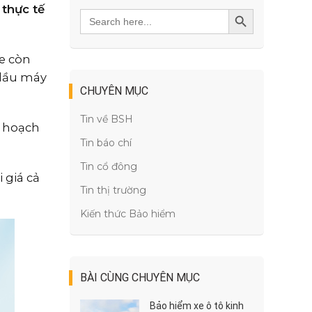
 thực tế
Search
SEARCH BUTTON
for:
xe còn
 dầu máy
CHUYÊN MỤC
Tin về BSH
ế hoạch
Tin báo chí
Tin cổ đông
 giá cả
Tin thị trường
Kiến thức Bảo hiểm
BÀI CÙNG CHUYÊN MỤC
Bảo hiểm xe ô tô kinh