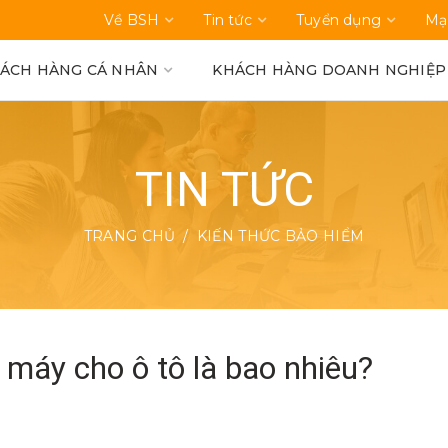
Về BSH
Tin tức
Tuyển dụng
Mạ
ÁCH HÀNG CÁ NHÂN
KHÁCH HÀNG DOANH NGHIỆP
TIN TỨC
TRANG CHỦ
KIẾN THỨC BẢO HIỂM
u máy cho ô tô là bao nhiêu?