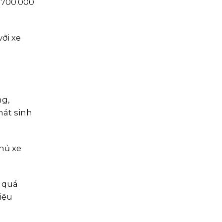
 700.000
với xe
ng,
hát sinh
chủ xe
g quá
iệu