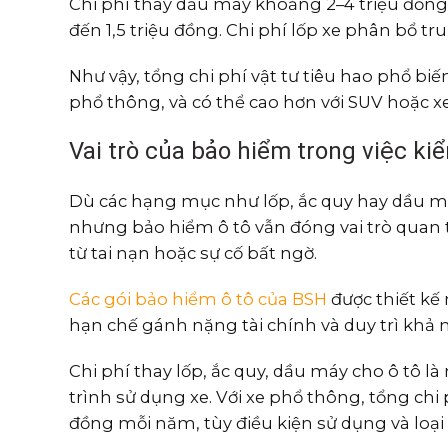
Chi phí thay dầu máy khoảng 2–4 triệu đồn
đến 1,5 triệu đồng. Chi phí lốp xe phân bổ 
Như vậy, tổng chi phí vật tư tiêu hao phổ bi
phổ thông, và có thể cao hơn với SUV hoặc xe
Vai trò của bảo hiểm trong việc ki
Dù các hạng mục như lốp, ắc quy hay dầu 
nhưng bảo hiểm ô tô vẫn đóng vai trò quan t
từ tai nạn hoặc sự cố bất ngờ.
Các gói bảo hiểm ô tô của BSH
được thiết kế 
hạn chế gánh nặng tài chính và duy trì khả 
Chi phí thay lốp, ắc quy, dầu máy cho ô tô 
trình sử dụng xe. Với xe phổ thông, tổng chi
đồng mỗi năm, tùy điều kiện sử dụng và loại 