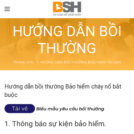
HƯỚNG DẪN BỒI
THƯỜNG
TON
TRANG CHỦ
HƯỚNG DẪN BỒI THƯỜNG BẢO HIỂM TÀI SẢN
Hướng dẫn bồi thường Bảo hiểm cháy nổ bắt
buộc
Tải về
Biểu mẫu yêu cầu bồi thường
1. Thông báo sự kiện bảo hiểm.