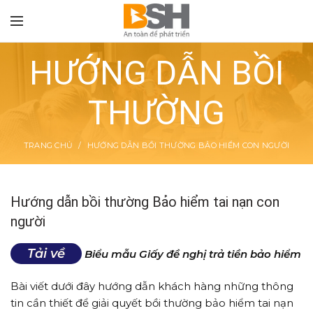
HƯỚNG DẪN BỒI
THƯỜNG
TON
TRANG CHỦ
HƯỚNG DẪN BỒI THƯỜNG BẢO HIỂM CON NGƯỜI
Hướng dẫn bồi thường Bảo hiểm tai nạn con
người
Tải về
Biểu mẫu Giấy đề nghị trả tiền bảo hiểm
Bài viết dưới đây hướng dẫn khách hàng những thông
tin cần thiết để giải quyết bồi thường bảo hiểm tai nạn