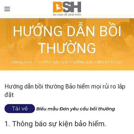
HƯỚNG DẪN BỒI
THƯỜNG
TON
TRANG CHỦ
HƯỚNG DẪN BỒI THƯỜNG BẢO HIỂM KỸ THUẬT
Hướng dẫn bồi thường Bảo hiểm mọi rủi ro lắp
đặt
Tải về
Biểu mẫu Đơn yêu cầu bồi thường
1. Thông báo sự kiện bảo hiểm.