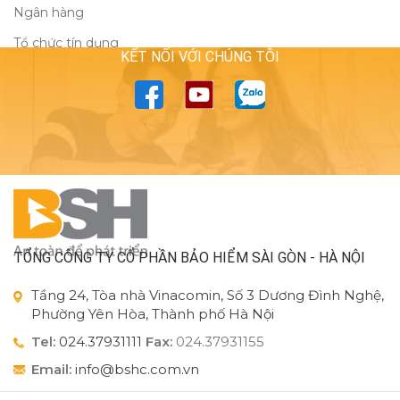
Ngân hàng
Tổ chức tín dụng
KẾT NỐI VỚI CHÚNG TÔI
TỔNG CÔNG TY CỔ PHẦN BẢO HIỂM SÀI GÒN - HÀ NỘI
Tầng 24, Tòa nhà Vinacomin, Số 3 Dương Đình Nghệ,
Phường Yên Hòa, Thành phố Hà Nội
Tel:
024.37931111
Fax:
024.37931155
Email:
info@bshc.com.vn