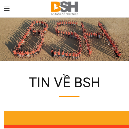
TON
TIN VỀ BSH
TRANG CHỦ
"TIN VỀ BSH"