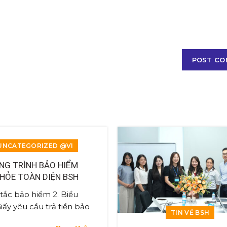
UNCATEGORIZED @VI
G TRÌNH BẢO HIỂM
HỎE TOÀN DIỆN BSH
365+
 tắc bảo hiểm 2. Biểu
ấy yêu cầu trả tiền bảo
TIN VỀ BSH
3. Hướng dẫn yêu cầu