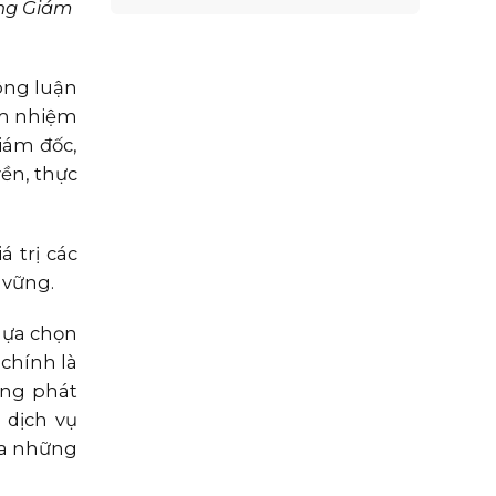
ổng Giám
ông luận
ảm nhiệm
iám đốc,
ền, thực
 trị các
 vững.
lựa chọn
chính là
ướng phát
 dịch vụ
 ra những