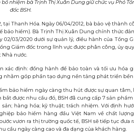
ổ nhiệm bà Trịnh Thị Xuân Dung giữ chức vụ Phó T
đốc BSH.
 tại Thanh Hóa. Ngày 06/04/2012, bà bảo vệ thành c
 tế bảo hiểm). Bà Trịnh Thị Xuân Dung chính thức đ
y 02/03/2020 dưới sự quản lý, điều hành của Tổng G
ổng Giám đốc trong lĩnh vực được phân công, ủy quy
t Nhà nước.
n xác định: đồng hành để bảo toàn và tối ưu hóa giá
g nhằm góp phần tạo dựng nền tảng phát triển bền
 phẩm bảo hiểm ngày càng thu hút được sự quan tâm, 
m bắt được nhu cầu đó, BSH đã cung cấp 7 sản phẩm 
tài sản; hàng hóa; kỹ thuật; trách nhiệm. Với định h
ghiệp bảo hiểm hàng đầu Việt Nam về chất lượng
bước vươn ra thị trường quốc tế, BSH sẽ tiếp tục đưa
u cầu ngày càng cao và đa dạng của khách hàng.