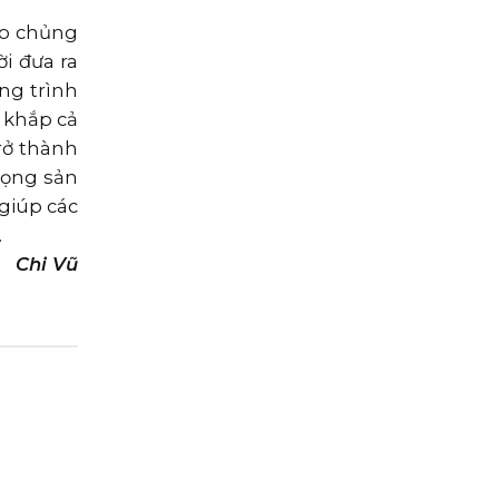
do chủng
i đưa ra
ng trình
 khắp cả
rở thành
vọng sản
giúp các
.
Chi Vũ