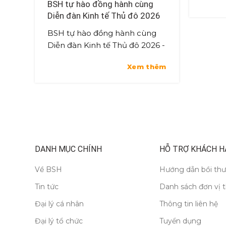
BSH tự hào đồng hành cùng
bồi th
Diễn đàn Kinh tế Thủ đô 2026
lãnh vi
BSH tự hào đồng hành cùng
Diễn đàn Kinh tế Thủ đô 2026 -
Chung tay kiến tạo động lực
Xem thêm
tăng trưởng mới Vào 13h00
ngày 31/7/2026, tại MCompl...
DANH MỤC CHÍNH
HỖ TRỢ KHÁCH H
Về BSH
Hướng dẫn bồi th
Tin tức
Danh sách đơn vị 
Đại lý cá nhân
Thông tin liên hệ
Đại lý tổ chức
Tuyển dụng