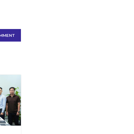
,
TIN THỊ TRƯỜNG
TIN VỀ BSH