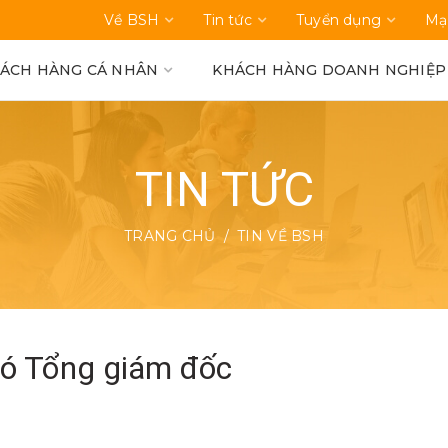
Về BSH
Tin tức
Tuyển dụng
Mạ
ÁCH HÀNG CÁ NHÂN
KHÁCH HÀNG DOANH NGHIỆP
TIN TỨC
TRANG CHỦ
TIN VỀ BSH
ó Tổng giám đốc