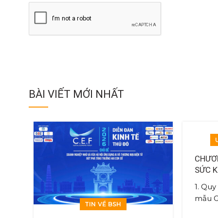
BÀI VIẾT MỚI NHẤT
CHƯƠN
SỨC K
CARE 
1. Quy
mẫu Gi
TIN VỀ BSH
hiểm 