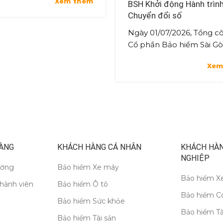
Xem thêm
BSH Khởi động Hành trìn
ường 4. Quy trình bảo
Chuyển đổi số
ện phí 5. Quy tr...
Ngày 01/07/2026, Tổng cô
Cổ phần Bảo hiểm Sài Gò
Hà Nội (BSH) chính thức 
Xem
chức Kick-off Dự án triển
hệ thống 1Office, đánh dấ.
ÀNG
KHÁCH HÀNG CÁ NHÂN
KHÁCH HÀ
NGHIỆP
ường
Bảo hiểm Xe máy
Bảo hiểm Xe
thành viên
Bảo hiểm Ô tô
Bảo hiểm C
Bảo hiểm Sức khỏe
Bảo hiểm Tà
Bảo hiểm Tài sản