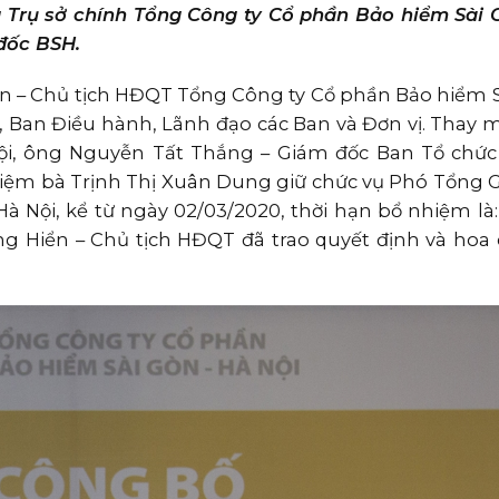
 Trụ sở chính Tổng Công ty Cổ phần Bảo hiểm Sài 
đốc BSH.
n – Chủ tịch HĐQT Tổng Công ty Cổ phần Bảo hiểm S
, Ban Điều hành, Lãnh đạo các Ban và Đơn vị. Thay 
ội, ông Nguyễn Tất Thắng – Giám đốc Ban Tổ chứ
nhiệm bà Trịnh Thị Xuân Dung giữ chức vụ Phó Tổng 
 Nội, kể từ ngày 02/03/2020, thời hạn bổ nhiệm là:
ng Hiển – Chủ tịch HĐQT đã trao quyết định và hoa