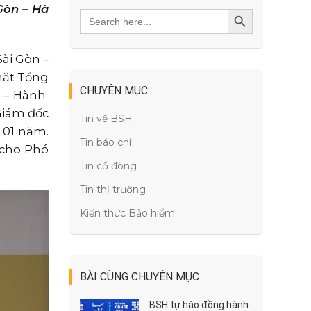
Gòn – Hà
Search
SEARCH BUTTON
for:
ài Gòn –
mặt Tổng
CHUYÊN MỤC
c – Hành
Giám đốc
Tin về BSH
 01 năm.
Tin báo chí
 cho Phó
Tin cổ đông
Tin thị trường
Kiến thức Bảo hiểm
BÀI CÙNG CHUYÊN MỤC
BSH tự hào đồng hành