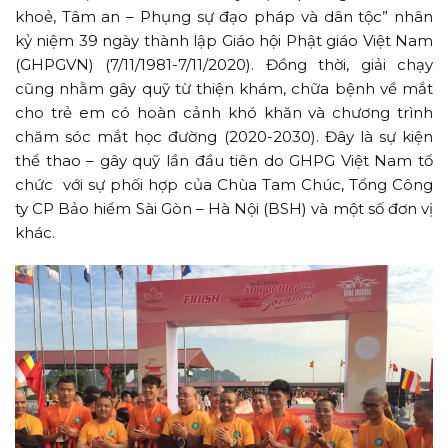
khoẻ, Tâm an – Phụng sự đạo pháp và dân tộc” nhân
kỷ niệm 39 ngày thành lập Giáo hội Phật giáo Việt Nam
(GHPGVN) (7/11/1981-7/11/2020). Đồng thời, giải chạy
cũng nhằm gây quỹ từ thiện khám, chữa bệnh về mắt
cho trẻ em có hoàn cảnh khó khăn và chương trình
chăm sóc mắt học đường (2020-2030). Đây là sự kiện
thể thao – gây quỹ lần đầu tiên do GHPG Việt Nam tổ
chức với sự phối hợp của Chùa Tam Chúc, Tổng Công
ty CP Bảo hiểm Sài Gòn – Hà Nội (BSH) và một số đơn vị
khác.