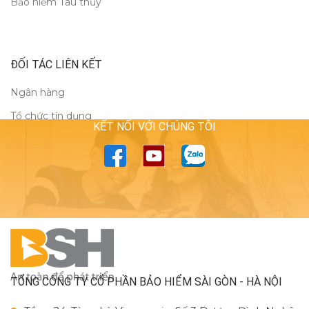
Bảo hiểm Tàu thủy
ĐỐI TÁC LIÊN KẾT
Ngân hàng
Tổ chức tín dụng
KẾT NỐI VỚI CHÚNG TÔI
TỔNG CÔNG TY CỔ PHẦN BẢO HIỂM SÀI GÒN - HÀ NỘI