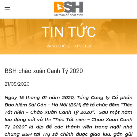
TIN TỨC
TRANG CHỦ
TIN VỀ BSH
TON
BSH chào xuân Canh Tý 2020
21/05/2020
Ngày 15 tháng 01 năm 2020, Tổng Công ty Cổ phần
Bảo hiểm Sài Gòn – Hà Nội (BSH) đã tổ chức đêm “Tiệc
Tất niên – Chào Xuân Canh Tý 2020”. Sau một năm
lao động vất vả thì “Tiệc Tất niên – Chào Xuân Canh
Tý 2020” là dịp để các thành viên trong ngôi nhà
chung BSH tại Trụ sở chính được giao lưu, gần gũi