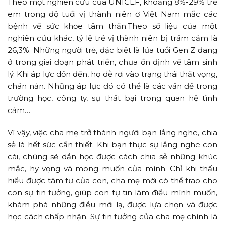
Theo một nghiên cứu của UNICEF, khoảng 8%-29% trẻ
em trong độ tuổi vị thành niên ở Việt Nam mắc các
bệnh về sức khỏe tâm thần.Theo số liệu của một
nghiên cứu khác, tỷ lệ trẻ vị thành niên bị trầm cảm là
26,3%. Những người trẻ, đặc biệt là lứa tuổi Gen Z đang
ở trong giai đoạn phát triển, chưa ổn định về tâm sinh
lý. Khi áp lực dồn đến, họ dễ rơi vào trạng thái thất vọng,
chán nản. Những áp lực đó có thể là các vấn đề trong
trường học, công ty, sự thất bại trong quan hệ tình
cảm…
Vì vậy, việc cha mẹ trở thành người bạn lắng nghe, chia
sẻ là hết sức cần thiết. Khi bạn thực sự lắng nghe con
cái, chúng sẽ dần học được cách chia sẻ những khúc
mắc, hy vọng và mong muốn của mình. Chỉ khi thấu
hiểu được tâm tư của con, cha mẹ mới có thể trao cho
con sự tin tưởng, giúp con tự tin làm điều mình muốn,
khám phá những điều mới lạ, được lựa chọn và được
học cách chấp nhận. Sự tin tưởng của cha mẹ chính là