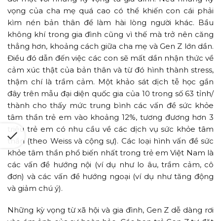
vọng của cha mẹ quá cao có thể khiến con cái phải
kìm nén bản thân để làm hài lòng người khác. Bầu
không khí trong gia đình cũng vì thế mà trở nên căng
thẳng hơn, khoảng cách giữa cha mẹ và Gen Z lớn dần.
Điều đó dẫn đến việc các con sẽ mất dần nhận thức về
cảm xúc thật của bản thân và từ đó hình thành stress,
thậm chí là trầm cảm. Một khảo sát dịch tễ học gần
đây trên mẫu đại diện quốc gia của 10 trong số 63 tỉnh/
thành cho thấy mức trung bình các vấn đề sức khỏe
tâm thần trẻ em vào khoảng 12%, tương đương hơn 3
triệu trẻ em có nhu cầu về các dịch vụ sức khỏe tâm
thần (theo Weiss và cộng sự). Các loại hình vấn đề sức
khỏe tâm thần phổ biến nhất trong trẻ em Việt Nam là
các vấn đề hướng nội (ví dụ như lo âu, trầm cảm, cô
đơn) và các vấn đề hướng ngoại (ví dụ như tăng động
và giảm chú ý).
Những kỳ vọng từ xã hội và gia đình, Gen Z dễ dàng rơi