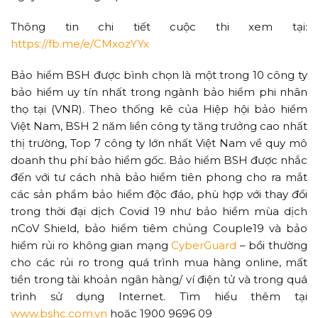
Thông tin chi tiết cuộc thi xem tại:
https://fb.me/e/CMxozYYx
Bảo hiểm BSH được bình chọn là một trong 10 công ty
bảo hiểm uy tín nhất trong ngành bảo hiểm phi nhân
thọ tại (VNR). Theo thống kê của Hiệp hội bảo hiểm
Việt Nam, BSH 2 năm liền công ty tăng trưởng cao nhất
thị trường, Top 7 công ty lớn nhất Việt Nam về quy mô
doanh thu phí bảo hiểm gốc. Bảo hiểm BSH được nhắc
đến với tư cách nhà bảo hiểm tiên phong cho ra mắt
các sản phẩm bảo hiểm độc đáo, phù hợp với thay đổi
trong thời đại dịch Covid 19 như bảo hiểm mùa dịch
nCoV Shield, bảo hiểm tiêm chủng Couple19 và bảo
hiểm rủi ro không gian mạng
CyberGuard
– bồi thường
cho các rủi ro trong quá trình mua hàng online, mất
tiền trong tài khoản ngân hàng/ ví điện tử và trong quá
trình sử dụng Internet. Tìm hiểu thêm tại
www.bshc.com.vn
hoặc 1900 9696 09