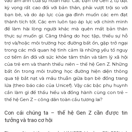
vào ám ảnh của sự hoàn hảo. Các bạn trẻ Gen Z tự đặt
kỳ vọng rất cao đối với bản thân, phải vượt trội so với
bạn bè, và do áp lực của gia đình muốn các em đạt
thành tích tốt. Các em luôn tạo áp lực với chính mình
để làm hài lòng người khác mà quên mất bản thân
thực sự muốn gì. Căng thẳng do học tập, thiếu sự hỗ
trợ và/hoặc môi trường học đường bất ổn, gặp trở ngại
trong các mối quan hệ tình cảm là những yếu tố nguy
cơ tiềm ẩn đối với sức khỏe tâm thần và tâm lý xã hội
của trẻ em và thanh thiếu niên – thế hệ Gen Z. Những
bất ổn trong môi trường học đường hiện diện thông
qua tệ bắt nạt và mâu thuẫn giữa bạn bè đồng trang
lứa (theo báo cáo của Unicef). Vậy các bậc phụ huynh
cần làm gì để thấu hiểu và đồng hành cùng con trẻ –
thế hệ Gen Z – công dân toàn cầu tương lai?
Con cái chúng ta – thế hệ Gen Z cần được tin
tưởng và trao cơ hội