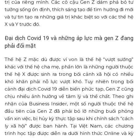
trị của riêng mình. Các cô cậu Gen Z dám phá bỏ tư
tưởng sống ổn định, thích sáng tạo để tìm hướng đi mới
và tự tin tạo ra những giá trị khác biệt so với các thế hệ
X và Y trước đó.
Đại dịch Covid 19 và những áp lực mà gen Z đang
phải đối mặt
Thế hệ Z mặc dù được ví von là thế hệ “vượt sướng”
khác với thế hệ cha mẹ, phần lớn là những người thuộc
thế hệ X được sinh ra trong bối cảnh xã hội có nhiều
khó khăn phải nỗ lực vượt khó. Tuy nhiên trong bối
cảnh đại dịch Covid 19 diễn biến phức tạp, Gen Z cũng
chịu nhiều ảnh hưởng về tâm lý và thể chất. Theo ghi
nhận của Business Insider, một số người thuộc thế hệ
đầu tiên của Gen Z đã phải bỏ lỡ những buổi phỏng
vấn xin việc, bị hủy kỳ thực tập sau khi chính sách “cách
ly xã hội” được ban hành. Tại Việt Nam, các chương
trình học tập được diễn ra dưới hình thức Online và kỳ