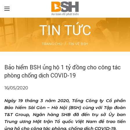
TIN TỨC
TRANG CHỦ
TIN VỀ BSH
TON
Bảo hiểm BSH ủng hộ 1 tỷ đồng cho công tác
phòng chống dịch COVID-19
16/05/2020
Ngày 19 tháng 3 năm 2020, Tổng Công ty Cổ phần
Bảo hiểm Sài Gòn – Hà Nội (BSH) cùng với Tập đoàn
T&T Group, Ngân hàng SHB đã đến trụ sở Ủy ban
Trung ương Mặt trận Tổ quốc Việt Nam để trao tiền
ủng hộ cho công tác phòng, chống dịch COVID-19.