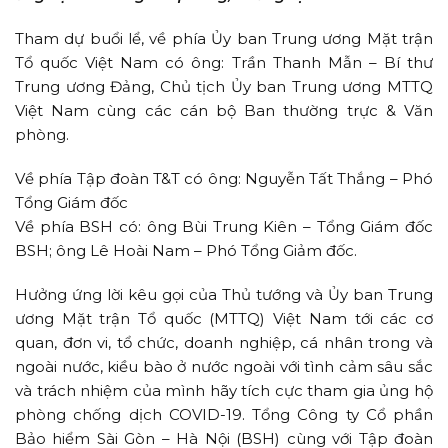
Tham dự buổi lể, về phía Ủy ban Trung ương Mặt trận
Tổ quốc Việt Nam có ông: Trần Thanh Mẫn – Bí thư
Trung ương Đảng, Chủ tịch Ủy ban Trung ương MTTQ
Việt Nam cùng các cán bộ Ban thường trực & Văn
phòng.
Về phía Tập đoàn T&T có ông: Nguyễn Tất Thắng – Phó
Tổng Giám đốc
Về phía BSH có: ông Bùi Trung Kiên – Tổng Giám đốc
BSH; ông Lê Hoài Nam – Phó Tổng Giảm đốc.
Hưởng ứng lời kêu gọi của Thủ tướng và Ủy ban Trung
ương Mặt trận Tổ quốc (MTTQ) Việt Nam tới các cơ
quan, đơn vi, tổ chức, doanh nghiệp, cá nhân trong và
ngoài nước, kiều bào ở nước ngoài với tình cảm sâu sắc
và trách nhiệm của mình hãy tích cực tham gia ủng hộ
phòng chống dịch COVID-19. Tổng Công ty Cổ phần
Bảo hiểm Sài Gòn – Hà Nội (BSH) cùng với Tập đoàn