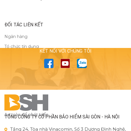
ĐỐI TÁC LIÊN KẾT
Ngân hàng
Tổ chức tín dụng
KẾT NỐI VỚI CHÚNG TÔI
TỔNG CÔNG TY CỔ PHẦN BẢO HIỂM SÀI GÒN - HÀ NỘI
Tầng 24, Tòa nhà Vinacomin, Số 3 Dương Đình Nghệ,