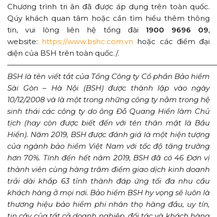
Chương trình tri ân đã được áp dụng trên toàn quốc.
Qúy khách quan tâm hoặc cần tìm hiểu thêm thông
tin, vui lòng liên hệ tổng đài
1900 9696 09
,
website:
https://www.bshc.com.vn
hoặc các điểm đại
diện của BSH trên toàn quốc./.
—————————————————————————————
BSH là tên viết tắt của Tổng Công ty Cổ phần Bảo hiểm
Sài Gòn – Hà Nội (BSH) được thành lập vào ngày
10/12/2008 và là một trong những công ty nằm trong hệ
sinh thái các công ty do ông Đỗ Quang Hiển làm Chủ
tịch (hay còn được biết đến với tên thân mật là Bầu
Hiển). Năm 2019, BSH được đánh giá là một hiện tượng
của ngành bảo hiểm Việt Nam với tốc độ tăng trưởng
hơn 70%. Tính đến hết năm 2019, BSH đã có 46 Đơn vị
thành viên cùng hàng trăm điểm giao dịch kinh doanh
trải dài khắp 63 tỉnh thành đáp ứng tối đa nhu cầu
khách hàng ở mọi nơi. Bảo hiểm BSH hy vọng sẽ luôn là
thương hiệu bảo hiểm phi nhân thọ hàng đầu, uy tín,
tin cậy của tất cả doanh nghiệp, đối tác và khách hàng