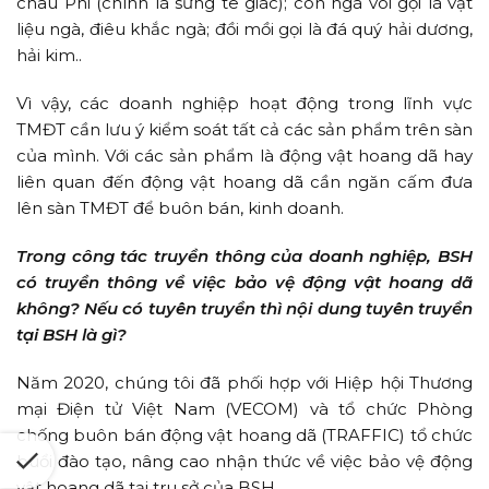
châu Phi (chính là sừng tê giác); còn ngà voi gọi là vật
liệu ngà, điêu khắc ngà; đồi mồi gọi là đá quý hải dương,
hải kim..
Vì vậy, các doanh nghiệp hoạt động trong lĩnh vực
TMĐT cần lưu ý kiểm soát tất cả các sản phẩm trên sàn
của mình. Với các sản phẩm là động vật hoang dã hay
liên quan đến động vật hoang dã cần ngăn cấm đưa
lên sàn TMĐT để buôn bán, kinh doanh.
Trong công tác truyền thông của doanh nghiệp, BSH
có truyền thông về việc bảo vệ động vật hoang dã
không? Nếu có tuyên truyền thì nội dung tuyên truyền
tại BSH là gì?
Năm 2020, chúng tôi đã phối hợp với Hiệp hội Thương
mại Điện tử Việt Nam (VECOM) và tổ chức Phòng
chống buôn bán động vật hoang dã (TRAFFIC) tổ chức
buổi đào tạo, nâng cao nhận thức về việc bảo vệ động
vật hoang dã tại tru sở của BSH.