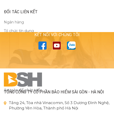
ĐỐI TÁC LIÊN KẾT
Ngân hàng
Tổ chức tín dụng
KẾT NỐI VỚI CHÚNG TÔI
TỔNG CÔNG TY CỔ PHẦN BẢO HIỂM SÀI GÒN - HÀ NỘI
Tầng 24, Tòa nhà Vinacomin, Số 3 Dương Đình Nghệ,
Phường Yên Hòa, Thành phố Hà Nội