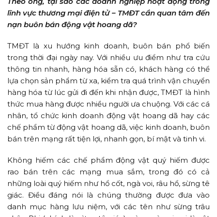
Theo ông, tại sao các doanh nghiệp hoạt động trong
lĩnh vực thương mại điện tử – TMĐT cần quan tâm đến
nạn buôn bán động vật hoang dã?
TMĐT là xu hướng kinh doanh, buôn bán phổ biến
trong thời đại ngày nay. Với nhiều ưu điểm như tra cứu
thông tin nhanh, hàng hóa sẵn có, khách hàng có thể
lựa chọn sản phẩm từ xa, kiểm tra quá trình vận chuyển
hàng hóa từ lúc gửi đi đến khi nhận được, TMĐT là hình
thức mua hàng được nhiều người ưa chuộng. Với các cá
nhân, tổ chức kinh doanh động vật hoang dã hay các
chế phẩm từ động vật hoang dã, việc kinh doanh, buôn
bán trên mạng rất tiện lợi, nhanh gọn, bí mật và tinh vi.
Không hiếm các chế phẩm động vật quý hiếm được
rao bán trên các mạng mua sắm, trong đó có cả
những loài quý hiếm như hổ cốt, ngà voi, râu hổ, sừng tê
giác. Điều đáng nói là chúng thường được đưa vào
danh mục hàng lưu niệm, với các tên như sừng trâu