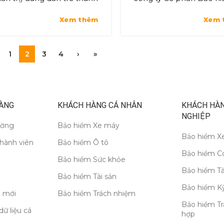
êu chuẩn vận hành mới
Sài Gòn – Hà Nội (BSH) 
Xem thêm
Xem 
ong ngành bảo hiểm, thay
đồng hành trao học bổ
 một xu hướng tự nguyện.
cho sinh viên tại nhiều
c B...
trường đại họ...
1
2
3
4
›
»
ÀNG
KHÁCH HÀNG CÁ NHÂN
KHÁCH HÀ
NGHIỆP
ường
Bảo hiểm Xe máy
Bảo hiểm Xe
thành viên
Bảo hiểm Ô tô
Bảo hiểm C
Bảo hiểm Sức khỏe
Bảo hiểm Tà
Bảo hiểm Tài sản
Bảo hiểm Kỹ
 mới
Bảo hiểm Trách nhiệm
Bảo hiểm Tr
dữ liệu cá
hợp