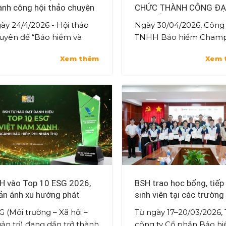
ành công hội thảo chuyên
CHỨC THÀNH CÔNG ĐẠ
 về Bảo hiểm và quản lý rủi
HỘI CỔ ĐÔNG NĂM 202
ày 24/4/2026 - Hội thảo
Ngày 30/04/2026, Công 
 ngành năng lượng – khai
uyên đề “Bảo hiểm và
TNHH Bảo hiểm Cham
oáng
ản lý rủi ro trong ngành
(Champa Insurance) đã 
Xem thêm
Xem 
ng lượng & Khai khoáng”
chức thành công Đại hộ
 diễn ra tại Khách sạn
đồng cổ đông thường n
ờng Tha...
năm 2026 tại Thủ đô ...
H vào Top 10 ESG 2026,
BSH trao học bổng, tiếp
ản ánh xu hướng phát
sinh viên tại các trường
iển bền vững của ngành
học phía Nam
G (Môi trường – Xã hội –
Từ ngày 17–20/03/2026,
o hiểm
ản trị) đang dần trở thành
công ty Cổ phần Bảo h