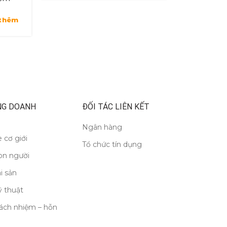
đã
thêm
ng
NG DOANH
ĐỐI TÁC LIÊN KẾT
Ngân hàng
 cơ giới
Tổ chức tín dụng
on người
i sản
 thuật
ách nhiệm – hỗn