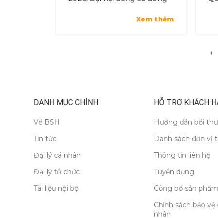
Tổng công ty Cổ phần Bảo
ti
Xem thêm
hiểm Sài Gòn - Hà Nội (BSH)
tr
đã thông qua các báo cáo
vì
kết quả h...
Việ
‹
DANH MỤC CHÍNH
HỖ TRỢ KHÁCH H
Về BSH
Hướng dẫn bồi th
Tin tức
Danh sách đơn vị 
Đại lý cá nhân
Thông tin liên hệ
Đại lý tổ chức
Tuyển dụng
Tài liệu nội bộ
Công bố sản phẩm
Chính sách bảo vệ 
nhân