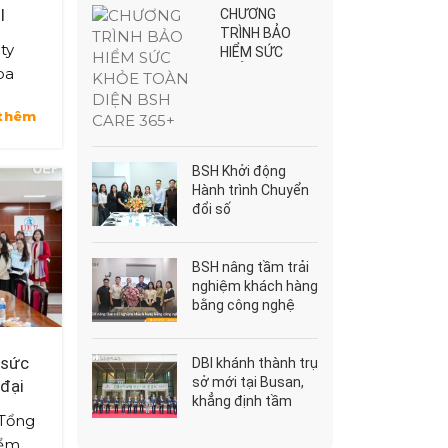
I
CHƯƠNG
TRÌNH BẢO
6
ty
HIỂM SỨC
KHỎE TOÀN
pa
DIỆN BSH CARE
tổ
365+
thêm
i
iên
BSH Khởi động
Hành trình Chuyển
đổi số
BSH nâng tầm trải
nghiệm khách hàng
bằng công nghệ
 sức
DBI khánh thành trụ
sở mới tại Busan,
 đại
khẳng định tầm
 Tổng
nhìn phát triển bền
vững
iểm