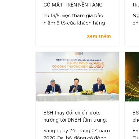
CÓ MẶT TRÊN NỀN TẢNG
th
MISA INSURANCE
đề
Từ 13/5, việc tham gia bảo
Ng
ro
hiểm ô tô của khách hàng
ch
kh
giờ đây trở nên thuận tiện,
Qu
Xem thêm
nhanh chóng hơn khi các
Nă
sản phẩm bảo hiểm của
đã
BSH đã chính t...
Mư
BSH thay đổi chiến lược:
BS
hướng tới DNBH tầm trung,
ph
tinh gọn, khác biệt và hiệu
tr
Sáng ngày 24 tháng 04 năm
ES
quả”
bả
2026, Đại hội đồng cổ đông
Qu